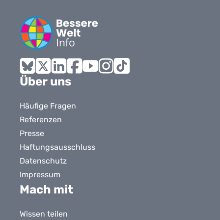
Bluesky
X
LinkedIn
Facebook
YouTube
Instagram
Tiktok
Über uns
Häufige Fragen
Referenzen
Presse
Haftungsausschluss
Datenschutz
Impressum
Mach mit
Wissen teilen