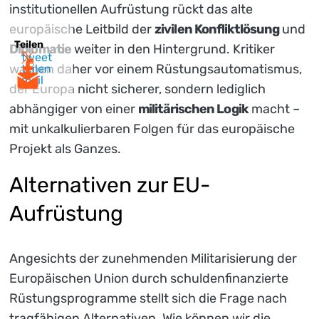
institutionellen Aufrüstung rückt das alte
europäische Leitbild der
zivilen Konfliktlösung
und
Teilen
Diplomatie
weiter in den Hintergrund. Kritiker
tweet
warnen daher vor einem Rüstungsautomatismus,
teilen
mail
der Europa nicht sicherer, sondern lediglich
abhängiger von einer
militärischen Logik
macht –
mit unkalkulierbaren Folgen für das europäische
Projekt als Ganzes.
Alternativen zur EU-
Aufrüstung
Angesichts der zunehmenden Militarisierung der
Europäischen Union durch schuldenfinanzierte
Rüstungsprogramme stellt sich die Frage nach
tragfähigen Alternativen. Wie können wir die