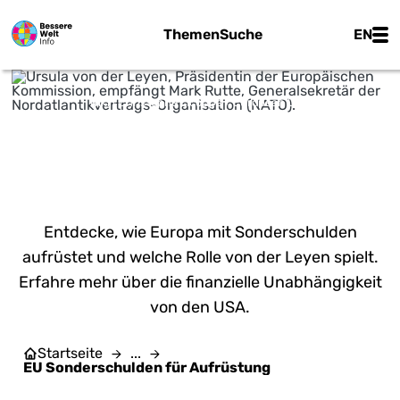
Zum Hauptinhalt springen
Main
Themen
Suche
EN
Wiki | Christophe Licoppe / European Union - CC BY 4.0
EU SONDERSCHULDEN FÜR
AUFRÜSTUNG
Entdecke, wie Europa mit Sonderschulden
aufrüstet und welche Rolle von der Leyen spielt.
Erfahre mehr über die finanzielle Unabhängigkeit
von den USA.
Startseite
...
EU Sonderschulden für Aufrüstung