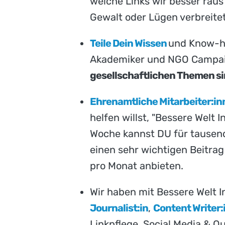
welche Links wir besser rau
Gewalt oder Lügen verbreitet
Teile Dein Wissen
und Know-how
Akademiker und NGO Campaig
gesellschaftlichen Themen s
Ehrenamtliche Mitarbeiter:i
helfen willst, "Bessere Welt 
Woche kannst DU für tausend
einen sehr wichtigen Beitrag 
pro Monat anbieten.
Wir haben mit Bessere Welt I
Journalist:in
,
Content Writer:
Linkpflege. Social Media & O