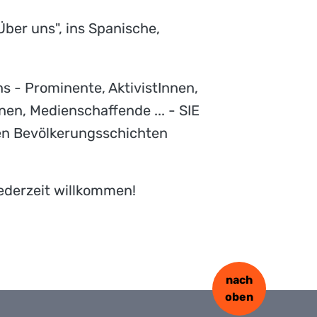
"Über uns", ins Spanische,
s - Prominente, AktivistInnen,
nnen, Medienschaffende ... - SIE
eren Bevölkerungsschichten
ederzeit willkommen!
nach
oben