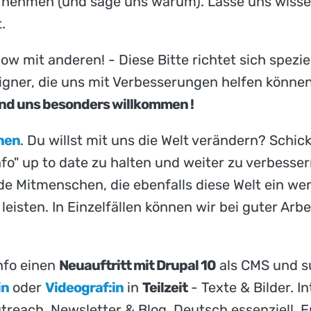
s nehmen (und sage uns warum). Lasse uns wissen
.
 mit anderen! - Diese Bitte richtet sich speziel
ner, die uns mit Verbesserungen helfen könne
ind uns besonders willkommen !
nnen
. Du willst mit uns die Welt verändern? Schi
Info" up to date zu halten und weiter zu verbess
e Mitmenschen, die ebenfalls diese Welt ein we
leisten. In Einzelfällen können wir bei guter Arb
nfo einen
Neuauftritt mit Drupal 10
als CMS und s
in
oder
Videograf:in
in
Teilzeit
- Texte & Bilder. 
utreach. Newsletter & Blog. Deutsch essenziell,