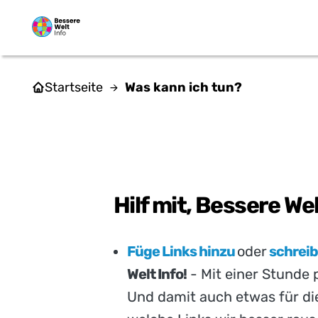
Zum Hauptinhalt springen
Startseite
Was kann ich tun?
WA
Hilf mit, Bessere We
Füge Links hinzu
oder
schrei
Welt Info!
- Mit einer Stunde 
Und damit auch etwas für die