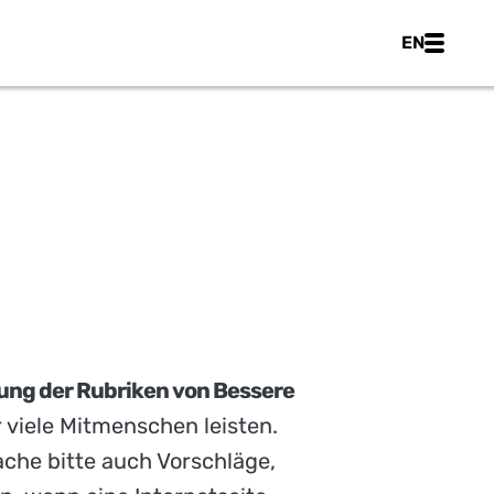
Main nav
EN
UN?
rung der Rubriken von Bessere
 viele Mitmenschen leisten.
ache bitte auch Vorschläge,