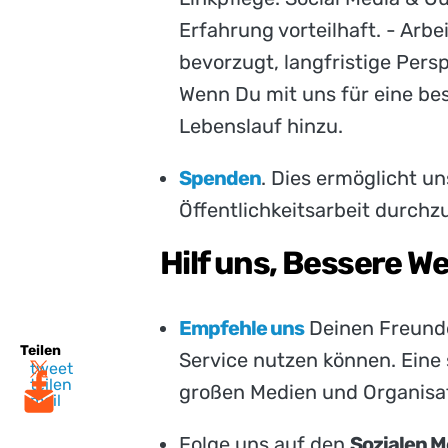
Erfahrung vorteilhaft. - Arbe
bevorzugt, langfristige Pers
Wenn Du mit uns für eine bes
Lebenslauf hinzu.
Spenden
. Dies ermöglicht un
Öffentlichkeitsarbeit durchz
Hilf uns, Bessere W
Empfehle uns
Deinen Freunde
Teilen
Service nutzen können. Eine s
tweet
teilen
großen Medien und Organisat
mail
Folge uns auf den
Sozialen M