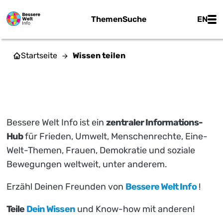
Zum Hauptinhalt springen
Main
Themen
Suche
EN
Startseite
Wissen teilen
WISSEN TEILEN
Bessere Welt Info ist ein
zentraler Informations-
Hub
für Frieden, Umwelt, Menschenrechte, Eine-
Welt-Themen, Frauen, Demokratie und soziale
Bewegungen weltweit, unter anderem.
Erzähl Deinen Freunden von
Bessere Welt Info
!
Teile
Dein Wissen
und Know-how mit anderen!