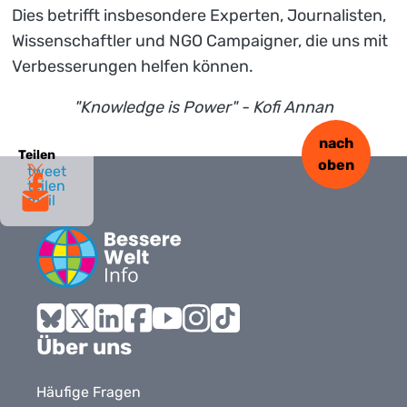
Dies betrifft insbesondere Experten, Journalisten,
Wissenschaftler und NGO Campaigner, die uns mit
Verbesserungen helfen können.
"Knowledge is Power" - Kofi Annan
nach
Teilen
oben
tweet
teilen
mail
Bluesky
X
LinkedIn
Facebook
YouTube
Instagram
Tiktok
Über uns
Häufige Fragen