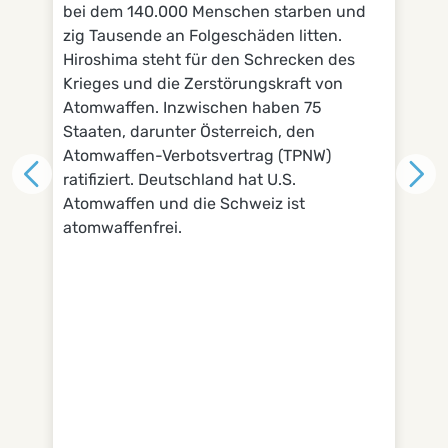
bei dem 140.000 Menschen starben und
akt
zig Tausende an Folgeschäden litten.
Bu
Hiroshima steht für den Schrecken des
Bü
Krieges und die Zerstörungskraft von
um
Atomwaffen. Inzwischen haben 75
Mi
Staaten, darunter Österreich, den
st
Atomwaffen-Verbotsvertrag (TPNW)
kü
ratifiziert. Deutschland hat U.S.
20
Atomwaffen und die Schweiz ist
an
atomwaffenfrei.
Leb
wir
in 
Ba
un
be
Arb