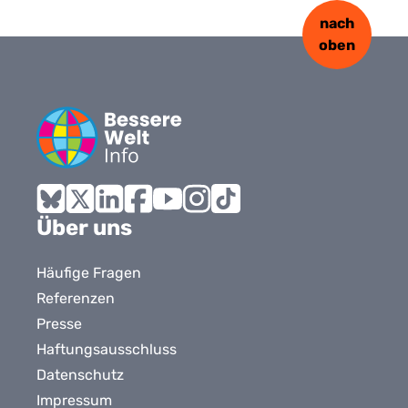
nach
oben
Bluesky
X
LinkedIn
Facebook
YouTube
Instagram
Tiktok
Über uns
Häufige Fragen
Referenzen
Presse
Haftungsausschluss
Datenschutz
Impressum