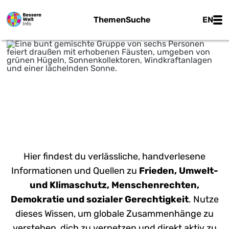
Zum Hauptinhalt springen
Main
Themen
Suche
EN
INFORMATIONEN FÜR EINE
BESSERE WELT
Hier findest du verlässliche, handverlesene
Informationen und Quellen zu
Frieden, Umwelt-
und Klimaschutz, Menschenrechten,
Demokratie und sozialer Gerechtigkeit
. Nutze
dieses Wissen, um globale Zusammenhänge zu
verstehen, dich zu vernetzen und direkt aktiv zu