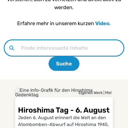
werden.
Erfahre mehr in unserem kurzen
Video
.
Finde interessante Inhalte
Suche
Hiroshima Tag - 6. August
Die 
Eigenes Werk | Mel
Hiroshima Tag - 6. August
Jeden 6. August erinnert die Welt an den
D
Atombomben-Abwurf auf Hiroshima 1945,
Di