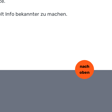
ce.
elt Info bekannter zu machen.
nach
oben