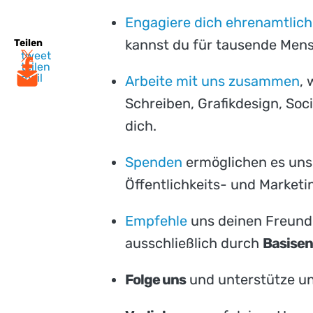
Engagiere dich ehrenamtlich
kannst du für tausende Men
Teilen
tweet
teilen
mail
Arbeite mit uns zusammen
,
Schreiben, Grafikdesign, Soc
dich.
Spenden
ermöglichen es uns,
Öffentlichkeits- und Market
Empfehle
uns deinen Freunde
ausschließlich durch
Basise
Folge uns
und unterstütze un