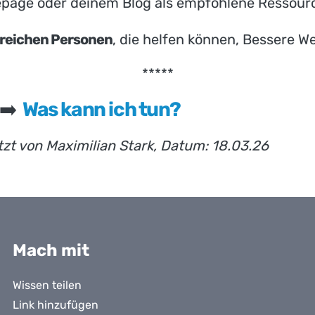
page oder deinem Blog als empfohlene Ressour
ssreichen Personen
, die helfen können, Bessere W
*****
 ➡️
Was kann ich tun?
tzt von Maximilian Stark, Datum: 18.03.26
Mach mit
Wissen teilen
Link hinzufügen