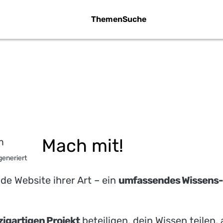
Themen
Suche
MACH MIT
Mach mit!
generiert
nde Website ihrer Art – ein
umfassendes Wissens-
zigartigen Projekt
beteiligen, dein Wissen teilen,