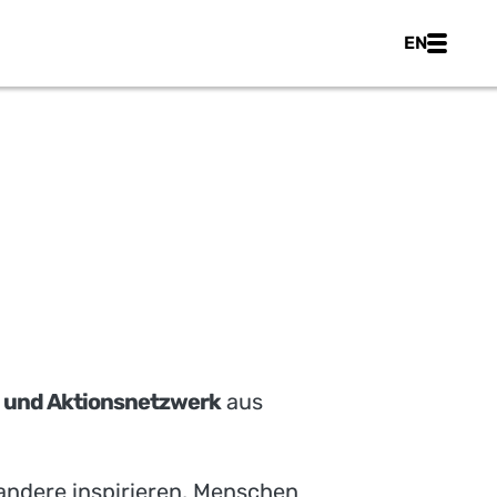
Main nav
EN
 und Aktionsnetzwerk
aus
 andere inspirieren, Menschen