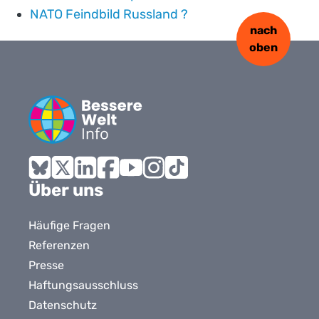
NATO Feindbild Russland ?
nach
oben
Bluesky
X
LinkedIn
Facebook
YouTube
Instagram
Tiktok
Über uns
Häufige Fragen
Referenzen
Presse
Haftungsausschluss
Datenschutz