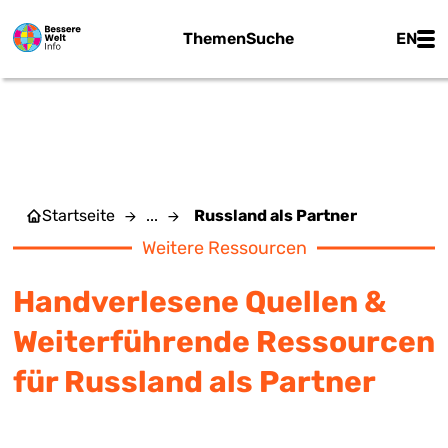
Zum Hauptinhalt springen
Main
Themen
Suche
EN
RUSSLAND ALS PARTNER
Startseite
...
Russland als Partner
Weitere Ressourcen
Handverlesene Quellen &
Weiterführende Ressourcen
für Russland als Partner