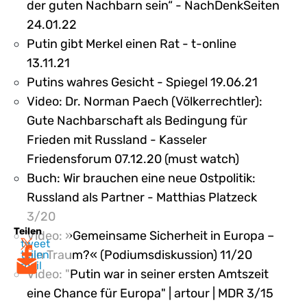
der guten Nachbarn sein“ - NachDenkSeiten
24.01.22
Putin gibt Merkel einen Rat - t-online
13.11.21
Putins wahres Gesicht - Spiegel 19.06.21
Video: Dr. Norman Paech (Völkerrechtler):
Gute Nachbarschaft als Bedingung für
Frieden mit Russland - Kasseler
Friedensforum 07.12.20 (must watch)
Buch: Wir brauchen eine neue Ostpolitik:
Russland als Partner - Matthias Platzeck
3/20
Teilen
Video: »Gemeinsame Sicherheit in Europa –
tweet
ein Traum?« (Podiumsdiskussion) 11/20
teilen
mail
Video: "Putin war in seiner ersten Amtszeit
eine Chance für Europa" | artour | MDR 3/15