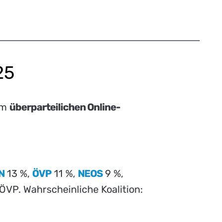
25
em
überparteilichen Online-
N
13 %,
ÖVP
11 %,
NEOS
9 %,
ÖVP. Wahrscheinliche Koalition: