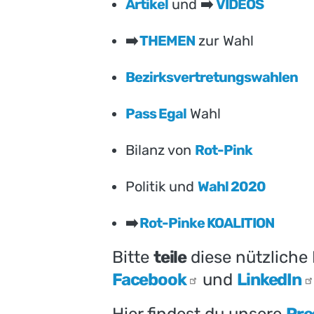
Artikel
und
➡️
VIDEOS
➡️
THEMEN
zur Wahl
Bezirksvertretungswahlen
Pass Egal
Wahl
Bilanz von
Rot-Pink
Politik und
Wahl 2020
➡️
Rot-Pinke KOALITION
Bitte
teile
diese nützliche
Facebook
und
LinkedIn
Hier findest du unsere
Pre