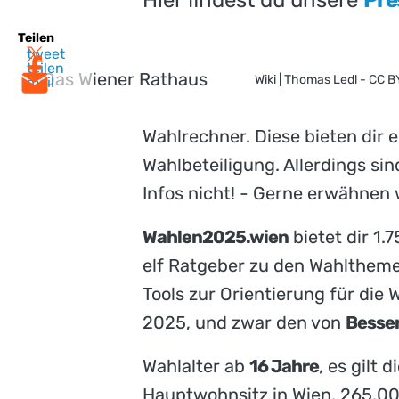
Teilen
tweet
teilen
Wiki | Thomas Ledl - CC 
mail
Wahlrechner. Diese bieten dir 
Wahlbeteiligung. Allerdings sind
Infos nicht! - Gerne erwähnen 
Wahlen2025.wien
bietet dir 1.
elf Ratgeber zu den Wahlthemen
Tools zur Orientierung für die
2025, und zwar den von
Besser
Wahlalter ab
16 Jahre
, es gilt d
Hauptwohnsitz in Wien, 265.0