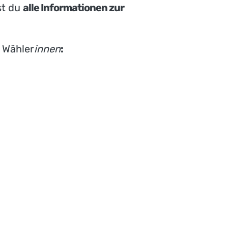
st du
alle Informationen zur
e Wähler
innen
: