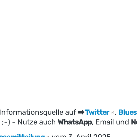
 Informationsquelle auf
➡️
Twitter
,
Blue
;-) - Nutze auch
WhatsApp
, Email und
N
ssemitteilung
vom 3. April 2025.