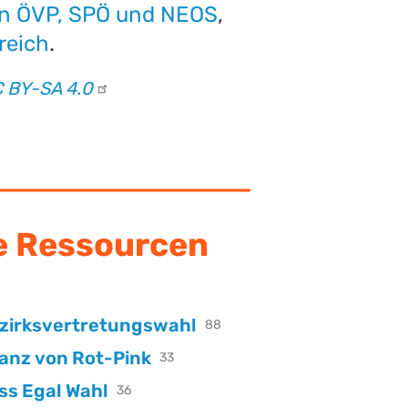
von ÖVP, SPÖ und NEOS
,
reich
.
C BY-SA
4.0
e Ressourcen
zirksvertretungswahl
88
lanz von Rot-Pink
33
ss Egal Wahl
36