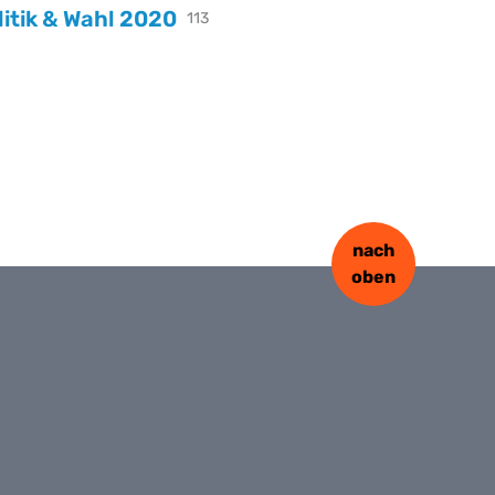
litik & Wahl 2020
113
nach
oben