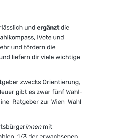
rlässlich und
ergänzt
die
ahlkompass, iVote und
ehr und fördern die
nd liefern dir viele wichtige
atgeber zwecks Orientierung,
Heuer gibt es zwar fünf Wahl-
line-Ratgeber zur Wien-Wahl
aatsbürger
innen
mit
ahlen. 1/3 der erwachsenen