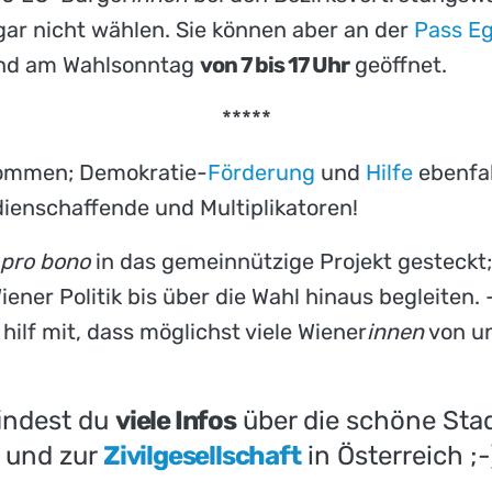
gar nicht wählen. Sie können aber an der
Pass Eg
sind am Wahlsonntag
von 7 bis 17 Uhr
geöffnet.
*****
kommen; Demokratie-
Förderung
und
Hilfe
ebenfal
dienschaffende und Multiplikatoren!
pro bono
in das gemeinnützige Projekt gesteckt;
ener Politik bis über die Wahl hinaus begleiten.
hilf mit, dass möglichst viele Wiener
innen
von un
findest du
viele Infos
über die schöne Sta
 und zur
Zivilgesellschaft
in Österreich ;-