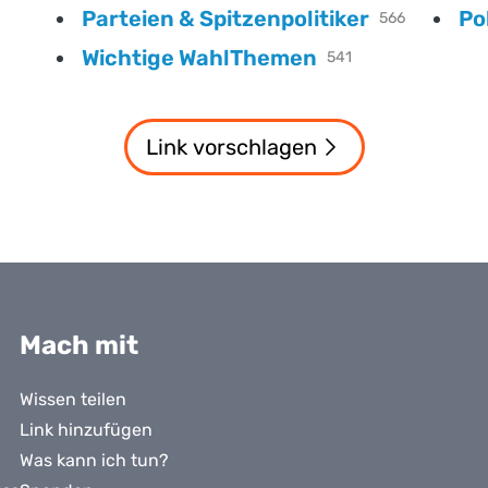
Parteien & Spitzenpolitiker
Po
566
Wichtige WahlThemen
541
Link vorschlagen
Mach mit
Wissen teilen
Link hinzufügen
Was kann ich tun?