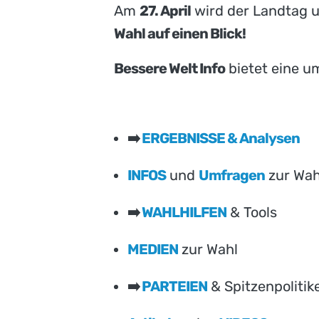
Am
27. April
wird der Landtag u
Wahl auf einen Blick!
Bessere Welt Info
bietet eine um
➡️
ERGEBNISSE & Analysen
INFOS
und
Umfragen
zur Wah
➡️
WAHLHILFEN
& Tools
MEDIEN
zur Wahl
➡️
PARTEIEN
& Spitzenpolitik