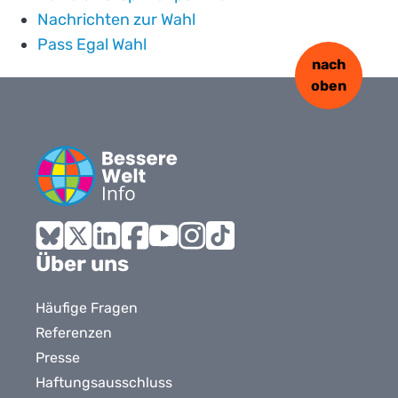
Nachrichten zur Wahl
Pass Egal Wahl
nach
oben
Bluesky
X
LinkedIn
Facebook
YouTube
Instagram
Tiktok
Über uns
Häufige Fragen
Referenzen
Presse
Haftungsausschluss