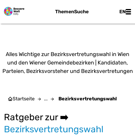
Zum Hauptinhalt springen
Main
Themen
Suche
EN
BEZIRKSVERTRETUNGSWAHL
Alles Wichtige zur Bezirksvertretungswahl in Wien
und den Wiener Gemeindebezirken | Kandidaten,
Parteien, Bezirksvorsteher und Bezirksvertretungen
Startseite
...
Bezirksvertretungswahl
Ratgeber zur
➡️
Bezirksvertretungswahl