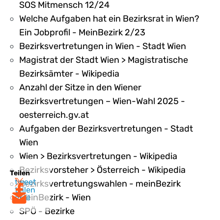
SOS Mitmensch 12/24
Welche Aufgaben hat ein Bezirksrat in Wien?
Ein Jobprofil - MeinBezirk 2/23
Bezirksvertretungen in Wien - Stadt Wien
Magistrat der Stadt Wien > Magistratische
Bezirksämter - Wikipedia
Anzahl der Sitze in den Wiener
Bezirksvertretungen – Wien-Wahl 2025 -
oesterreich.gv.at
Aufgaben der Bezirksvertretungen - Stadt
Wien
Wien > Bezirksvertretungen - Wikipedia
Bezirksvorsteher > Österreich - Wikipedia
Teilen
tweet
Bezirksvertretungswahlen - meinBezirk
teilen
MeinBezirk - Wien
mail
SPÖ - Bezirke