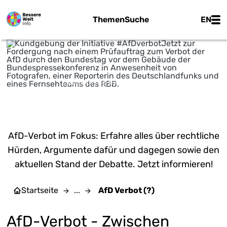
Zum Hauptinhalt springen
Main
Themen
Suche
EN
C.Suthorn / cc-by-sa-4.0 / commons.wikimedia.org
AFD VERBOT (?)
AfD-Verbot im Fokus: Erfahre alles über rechtliche
Hürden, Argumente dafür und dagegen sowie den
aktuellen Stand der Debatte. Jetzt informieren!
Startseite
...
AfD Verbot (?)
AfD-Verbot - Zwischen