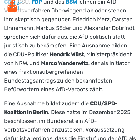
CDU
, CSU,
FDP
und das
BSW
lehnen ein AfD-
teilen
mail
Verbotsverfahren überwiegend ab oder stehen
ihm skeptisch gegenüber. Friedrich Merz, Carsten
Linnemann, Markus Söder und Alexander Dobrindt
sprechen sich dafür aus, die AfD politisch statt
juristisch zu bekämpfen. Eine Ausnahme bilden
die CDU-Politiker
Hendrik Wüst
, Ministerpräsident
von NRW, und
Marco Wanderwitz
, der als Initiator
eines fraktionsübergreifenden
Bundestagsantrags zu den bekanntesten
Befürwortern eines AfD-Verbots zählt.
Eine Ausnahme bildet zudem die
CDU/SPD-
Koalition in Berlin
. Diese hatte im Dezember 2025
beschlossen, im Bundesrat ein AfD-
Verbotsverfahren anzustoßen. Voraussetzung
dafür ist allerdings, dass die Einstufung der AfD als