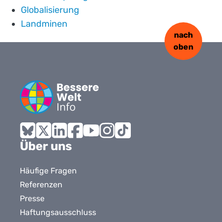
Globalisierung
Landminen
nach
oben
Bluesky
X
LinkedIn
Facebook
YouTube
Instagram
Tiktok
Über uns
Häufige Fragen
Referenzen
Presse
Haftungsausschluss