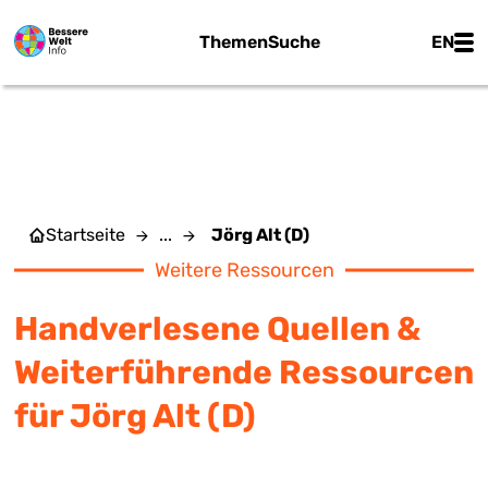
Zum Hauptinhalt springen
Main
Themen
Suche
EN
JÖRG ALT (D)
Startseite
...
Jörg Alt (D)
Weitere Ressourcen
Handverlesene Quellen &
Weiterführende Ressourcen
für Jörg Alt (D)