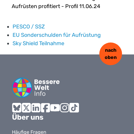
Aufrüsten profitiert - Profil 11.06.24
PESCO / SSZ
EU Sonderschulden für Aufrüstung
Sky Shield Teilnahme
nach
oben
Bluesky
X
LinkedIn
Facebook
YouTube
Instagram
Tiktok
Über uns
Häufige Fragen