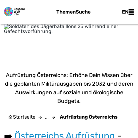
Zum Hauptinhalt springen
Main
Themen
Suche
EN
Wiki | Bundesheer Fotos - BY-SA 2.0
AUFRÜSTUNG
ÖSTERREICHS
Aufrüstung Österreichs: Erhöhe Dein Wissen über
die geplanten Militärausgaben bis 2032 und deren
Auswirkungen auf soziale und ökologische
Budgets.
Startseite
...
Aufrüstung Österreichs
➡️
Österreichs Aufrüstung
-