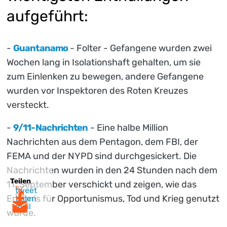
aufgeführt:
-
Guantanamo
- Folter - Gefangene wurden zwei
Wochen lang in Isolationshaft gehalten, um sie
zum Einlenken zu bewegen, andere Gefangene
wurden vor Inspektoren des Roten Kreuzes
versteckt.
-
9/11-Nachrichten
- Eine halbe Million
Nachrichten aus dem Pentagon, dem FBI, der
FEMA und der NYPD sind durchgesickert. Die
Nachrichten wurden in den 24 Stunden nach dem
Teilen
11. September verschickt und zeigen, wie das
tweet
Ereignis für Opportunismus, Tod und Krieg genutzt
teilen
mail
wurde.