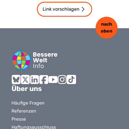
Link vorschlagen
nach
oben
Bluesky
X
LinkedIn
Facebook
YouTube
Instagram
Tiktok
Über uns
Häufige Fragen
Referenzen
Presse
Haftungsausschluss