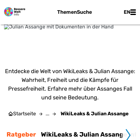
Zum Hauptinhalt springen
Main
Themen
Suche
EN
Flickr
WIKILEAKS & JULIAN
ASSANGE
Entdecke die Welt von WikiLeaks & Julian Assange:
Wahrheit, Freiheit und die Kämpfe für
Pressefreiheit. Erfahre mehr über Assanges Fall
und seine Bedeutung.
Startseite
...
WikiLeaks & Julian Assange
Ratgeber
WikiLeaks & Julian Assange Inf