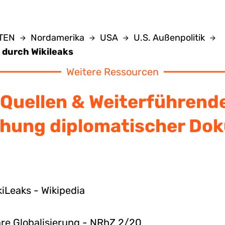
NTEN
Nordamerika
USA
U.S. Außenpolitik
 durch Wikileaks
Weitere Ressourcen
Quellen & Weiterführend
ichung diplomatischer D
iLeaks - Wikipedia
täre Globalisierung - NRhZ 2/20