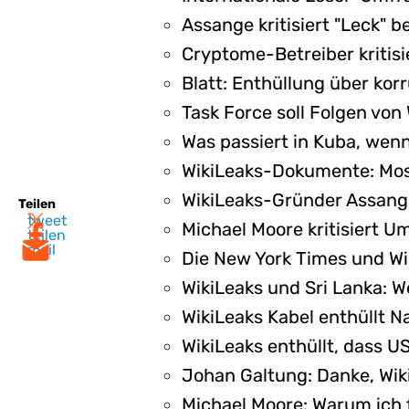
Assange kritisiert "Leck" b
Cryptome-Betreiber kritisi
Blatt: Enthüllung über korr
Task Force soll Folgen von 
Was passiert in Kuba, wenn
WikiLeaks-Dokumente: Mos
WikiLeaks-Gründer Assange
Teilen
tweet
Michael Moore kritisiert 
teilen
mail
Die New York Times und Wi
WikiLeaks und Sri Lanka: W
WikiLeaks Kabel enthüllt N
WikiLeaks enthüllt, dass U
Johan Galtung: Danke, Wiki
Michael Moore: Warum ich f