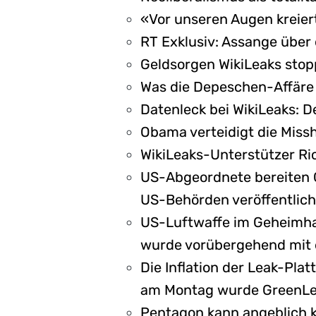
«Vor unseren Augen kreier
RT Exklusiv: Assange über
Geldsorgen WikiLeaks stop
Was die Depeschen-Affäre 
Datenleck bei WikiLeaks: 
Obama verteidigt die Miss
WikiLeaks-Unterstützer Ri
US-Abgeordnete bereiten 
US-Behörden veröffentlic
US-Luftwaffe im Geheimhal
wurde vorübergehend mit e
Die Inflation der Leak-Pl
am Montag wurde GreenLea
Pentagon kann angeblich k