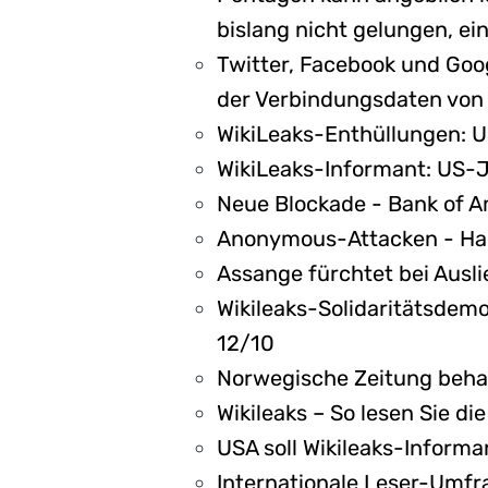
bislang nicht gelungen, ei
Twitter, Facebook und Goo
der Verbindungsdaten von W
WikiLeaks-Enthüllungen: U
WikiLeaks-Informant: US-J
Neue Blockade - Bank of A
Anonymous-Attacken - Hac
Assange fürchtet bei Ausl
Wikileaks-Solidaritätsdemo
12/10
Norwegische Zeitung behau
Wikileaks – So lesen Sie 
USA soll Wikileaks-Inform
Internationale Leser-Umfra