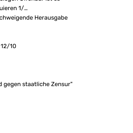
uieren 1/…
llschweigende Herausgabe
 12/10
d gegen staatliche Zensur"