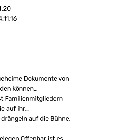
1.20
.11.16
r geheime Dokumente von
erden können…
t Familienmitgliedern
e auf ihr…
 drängeln auf die Bühne,
legen Offenbar ist es