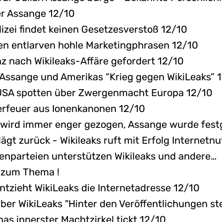
er Assange 12/10
lizei findet keinen Gesetzesverstoß 12/10
den entlarven hohle Marketingphrasen 12/10
z nach Wikileaks-Affäre gefordert 12/10
 Assange und Amerikas “Krieg gegen WikiLeaks” 
 USA spotten über Zwergenmacht Europa 12/10
erfeuer aus Ionenkanonen 12/10
s wird immer enger gezogen, Assange wurde fe
lägt zurück - Wikileaks ruft mit Erfolg Internetn
atenparteien unterstützen Wikileaks und andere…
 zum Thema !
tzieht WikiLeaks die Internetadresse 12/10
ber WikiLeaks "Hinter den Veröffentlichungen st
as innerster Machtzirkel tickt 12/10