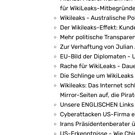
für WikiLeaks-Mitbegründ
Wikileaks - Australische Po
Der Wikileaks-Effekt: Kun
Mehr politische Transparen
Zur Verhaftung von Julian
EU-Bild der Diplomaten -
Rache für WikiLeaks - Dau
Die Schlinge um WikiLeak
Wikileaks: Das Internet sch
Mirror-Seiten auf, die Pir
Unsere ENGLISCHEN Links
Cyberattacken US-Firma en
Irans Präsidentenberater ü
US-Erkenntnisse - Wie Chin