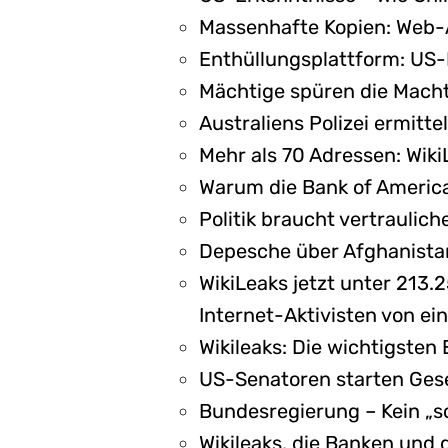
Massenhafte Kopien: Web-A
Enthüllungsplattform: US-
Mächtige spüren die Macht
Australiens Polizei ermitt
Mehr als 70 Adressen: Wiki
Warum die Bank of America
Politik braucht vertraulic
Depesche über Afghanistan
WikiLeaks jetzt unter 213.
Internet-Aktivisten von ei
Wikileaks: Die wichtigsten
US-Senatoren starten Gese
Bundesregierung – Kein „
Wikileaks, die Banken und