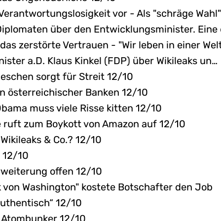
 Verantwortungslosigkeit vor - Als "schräge Wahl"
iplomaten über den Entwicklungsminister. Eine 
 das zerstörte Vertrauen - "Wir leben in einer We
ster a.D. Klaus Kinkel (FDP) über Wikileaks un…
schen sorgt für Streit 12/10
en österreichischer Banken 12/10
Obama muss viele Risse kitten 12/10
ke ruft zum Boykott von Amazon auf 12/10
 Wikileaks & Co.? 12/10
z 12/10
Erweiterung offen 12/10
k von Washington" kostete Botschafter den Job
authentisch“ 12/10
m Atombunker 12/10