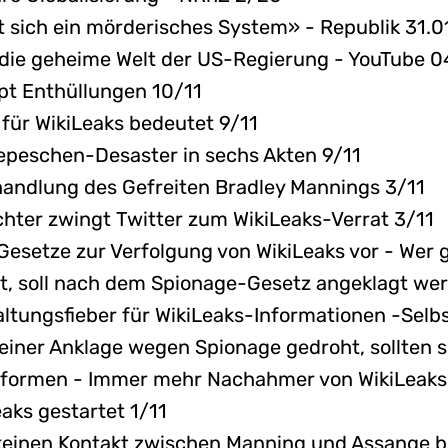
t sich ein mörderisches System» - Republik 31.0
 die geheime Welt der US-Regierung - YouTube 04
pt Enthüllungen 10/11
für WikiLeaks bedeutet 9/11
Depeschen-Desaster in sechs Akten 9/11
handlung des Gefreiten Bradley Mannings 3/11
chter zwingt Twitter zum WikiLeaks-Verrat 3/11
Gesetze zur Verfolgung von WikiLeaks vor - We
ht, soll nach dem Spionage-Gesetz angeklagt w
tungsfieber für WikiLeaks-Informationen -Selbs
iner Anklage wegen Spionage gedroht, sollten si
attformen - Immer mehr Nachahmer von WikiLeaks
ks gestartet 1/11
einen Kontakt zwischen Manning und Assange be