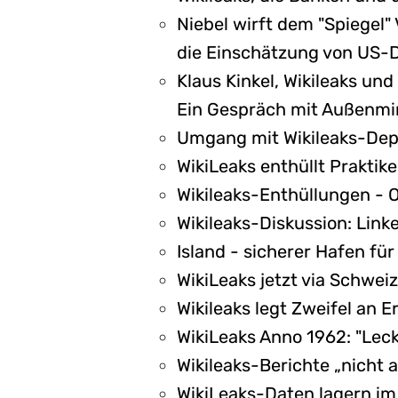
Niebel wirft dem "Spiegel"
die Einschätzung von US-D
Klaus Kinkel, Wikileaks und
Ein Gespräch mit Außenmini
Umgang mit Wikileaks-Depe
WikiLeaks enthüllt Praktik
Wikileaks-Enthüllungen - 
Wikileaks-Diskussion: Lin
Island - sicherer Hafen für
WikiLeaks jetzt via Schwei
Wikileaks legt Zweifel an 
WikiLeaks Anno 1962: "Lec
Wikileaks-Berichte „nicht 
WikiLeaks-Daten lagern i