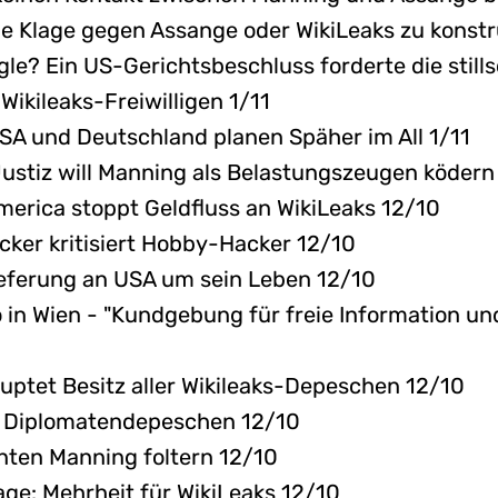
ne Klage gegen Assange oder WikiLeaks zu konstr
gle? Ein US-Gerichtsbeschluss forderte die sti
ikileaks-Freiwilligen 1/11
SA und Deutschland planen Späher im All 1/11
ustiz will Manning als Belastungszeugen ködern
merica stoppt Geldfluss an WikiLeaks 12/10
ker kritisiert Hobby-Hacker 12/10
ieferung an USA um sein Leben 12/10
 in Wien - "Kundgebung für freie Information un
ptet Besitz aller Wikileaks-Depeschen 12/10
die Diplomatendepeschen 12/10
anten Manning foltern 12/10
ge: Mehrheit für WikiLeaks 12/10