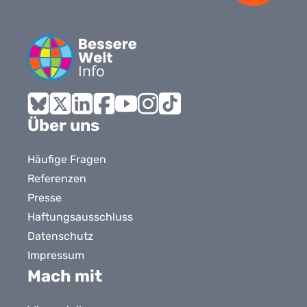
Bluesky
X
LinkedIn
Facebook
YouTube
Instagram
Tiktok
Über uns
Häufige Fragen
Referenzen
Presse
Haftungsausschluss
Datenschutz
Impressum
Mach mit