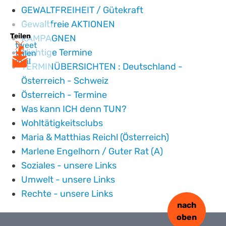
GEWALTFREIHEIT / Gütekraft
Gewaltfreie AKTIONEN
Teilen
KAMPAGNEN
tweet
Wichtige Termine
teilen
mail
TERMINÜBERSICHTEN : Deutschland -
Österreich - Schweiz
Österreich - Termine
Was kann ICH denn TUN?
Wohltätigkeitsclubs
Maria & Matthias Reichl (Österreich)
Marlene Engelhorn / Guter Rat (A)
Soziales - unsere Links
Umwelt - unsere Links
Rechte - unsere Links
nach
oben