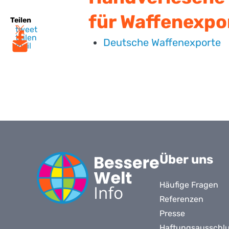
für Waffenexpor
Teilen
tweet
teilen
Deutsche Waffenexporte
mail
Über uns
Häufige Fragen
Referenzen
Presse
Haftungsausschl