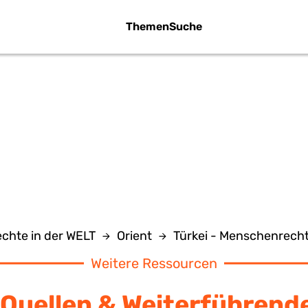
Themen
Suche
WAFFENEXPORT
chte in der WELT
Orient
Türkei - Menschenrech
Weitere Ressourcen
Quellen & Weiterführend