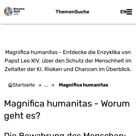
Zum Hauptinhalt springen
Main
Themen
Suche
EN
Edgar Beltrán | CC BY-SA 4.0
MAGNIFICA HUMANITAS
Magnifica humanitas - Entdecke die Enzyklika von
Papst Leo XIV. über den Schutz der Menschheit im
Zeitalter der KI. Risiken und Chancen im Überblick.
Startseite
...
Magnifica humanitas
Magnifica humanitas - Worum
geht es?
Die Bewahrung des Menschen: