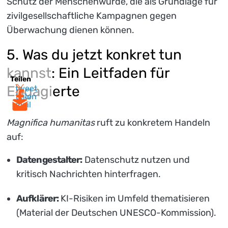
Schutz der Menschenwürde, die als Grundlage für
zivilgesellschaftliche Kampagnen gegen
Überwachung dienen können.
5. Was du jetzt konkret tun
kannst: Ein Leitfaden für
Teilen
Engagierte
tweet
teilen
mail
Magnifica humanitas
ruft zu konkretem Handeln
auf:
Datengestalter:
Datenschutz nutzen und
kritisch Nachrichten hinterfragen.
Aufklärer:
KI-Risiken im Umfeld thematisieren
(Material der Deutschen UNESCO-Kommission).