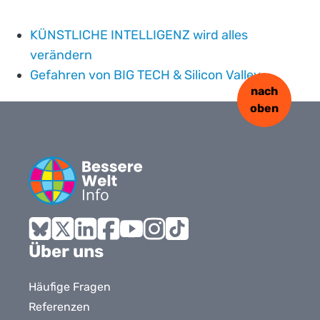
KÜNSTLICHE INTELLIGENZ wird alles
verändern
Gefahren von BIG TECH & Silicon Valley
nach
oben
Bluesky
X
LinkedIn
Facebook
YouTube
Instagram
Tiktok
Über uns
Häufige Fragen
Referenzen