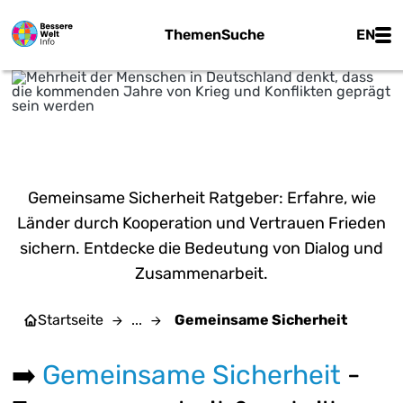
Zum Hauptinhalt springen
Main
Themen
Suche
EN
statista 2025
GEMEINSAME SICHERHEIT
Gemeinsame Sicherheit Ratgeber: Erfahre, wie
Länder durch Kooperation und Vertrauen Frieden
sichern. Entdecke die Bedeutung von Dialog und
Zusammenarbeit.
Startseite
...
Gemeinsame Sicherheit
➡️
Gemeinsame Sicherheit
-