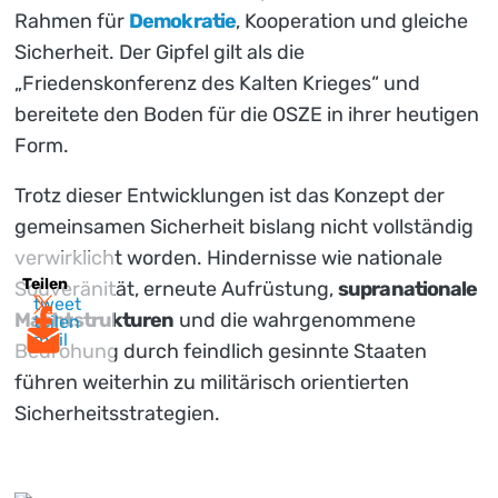
Rahmen für
Demokratie
, Kooperation und gleiche
Sicherheit. Der Gipfel gilt als die
„Friedenskonferenz des Kalten Krieges“ und
bereitete den Boden für die OSZE in ihrer heutigen
Form.
Trotz dieser Entwicklungen ist das Konzept der
gemeinsamen Sicherheit bislang nicht vollständig
verwirklicht worden. Hindernisse wie nationale
Teilen
Souveränität, erneute Aufrüstung,
supranationale
tweet
Machtstrukturen
und die wahrgenommene
teilen
mail
Bedrohung durch feindlich gesinnte Staaten
führen weiterhin zu militärisch orientierten
Sicherheitsstrategien.