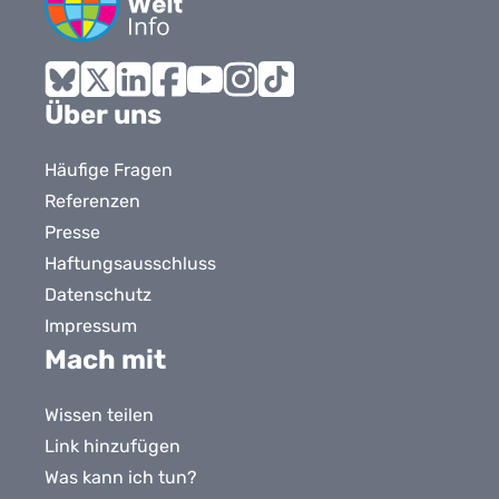
Bluesky
X
LinkedIn
Facebook
YouTube
Instagram
Tiktok
Über uns
Häufige Fragen
Referenzen
Presse
Haftungsausschluss
Datenschutz
Impressum
Mach mit
Wissen teilen
Link hinzufügen
Was kann ich tun?