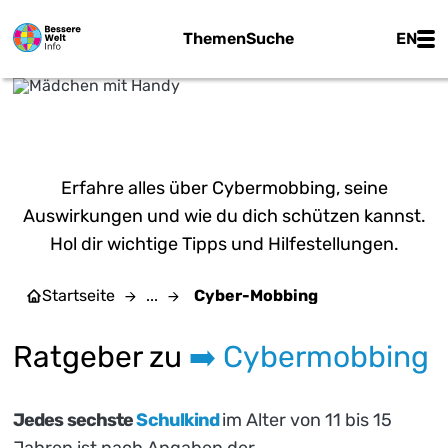
Zum Hauptinhalt springen
Main
Themen
Suche
EN
Ron Lach - Pexels
CYBER-MOBBING
Erfahre alles über Cybermobbing, seine
Auswirkungen und wie du dich schützen kannst.
Hol dir wichtige Tipps und Hilfestellungen.
Startseite
...
Cyber-Mobbing
Ratgeber zu
➡️ Cybermobbing
Jedes sechste
Schulkind
im Alter von 11 bis 15
Jahren ist nach Angaben der