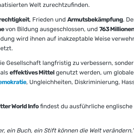
atisierten Welt zurechtzufinden.
rechtigkeit
, Frieden und
Armutsbekämpfung
. De
he
von Bildung ausgeschlossen, und
763 Million
ldung wird ihnen auf inakzeptable Weise verwehrt
etzt.
die Gesellschaft langfristig zu verbessern, sonder
 als
effektives Mittel
genutzt werden, um globale
emokratie
, Ungleichheiten, Diskriminierung, Has
tter World Info
findest du ausführliche englisch
er, ein Buch, ein Stift können die Welt verändern.