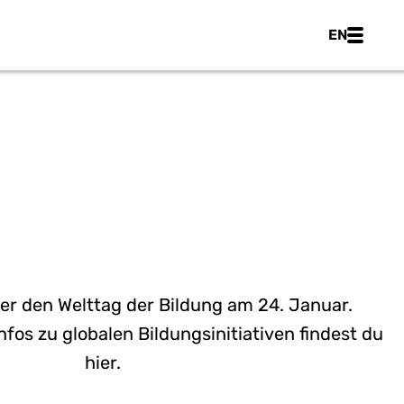
Main nav
EN
LTTAG DER
DUNG - 24.
JANUAR
er den Welttag der Bildung am 24. Januar.
Infos zu globalen Bildungsinitiativen findest du
hier.