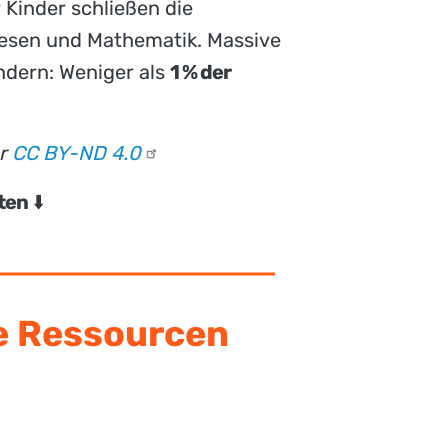
 Kinder schließen die
esen und Mathematik. Massive
ndern: Weniger als
1 % der
er
CC BY-ND
4.0
ten
⬇️
e Ressourcen