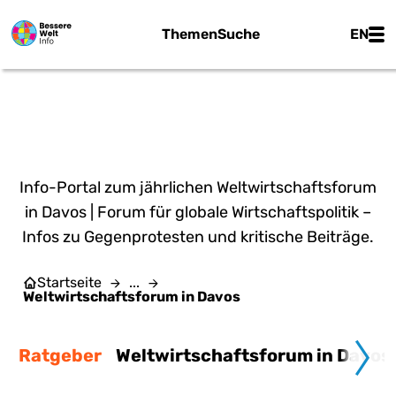
Zum Hauptinhalt springen
Main
Themen
Suche
EN
Flickr | U.S. Embassy Bern - CC BY-SA 2.0
WELTWIRTSCHAFTSFORUM
IN DAVOS
Info-Portal zum jährlichen Weltwirtschaftsforum
in Davos | Forum für globale Wirtschaftspolitik –
Infos zu Gegenprotesten und kritische Beiträge.
Startseite
...
Weltwirtschaftsforum in Davos
Ratgeber
Weltwirtschaftsforum in Davos 