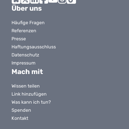
Bluesky
X
LinkedIn
Facebook
YouTube
Instagram
Tiktok
Über uns
Häufige Fragen
Referenzen
Presse
Haftungsausschluss
Datenschutz
Impressum
Mach mit
Wissen teilen
Link hinzufügen
Was kann ich tun?
Spenden
Kontakt