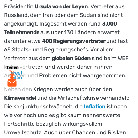
Präsidentin
Ursula von der Leyen
. Vertreter aus
Russland, dem Iran oder dem Sudan sind nicht
angekündigt. Insgesamt werden rund
3.000
Teilnehmende
aus über 130 Ländern erwartet,
darunter etwa
400 Regierungsvertreter
und fast
65 Staats- und Regierungschefs
.
Vor allem
Vertreter aus dem
globalen Süden
sind beim WEF
kaum vertreten und werden daher in ihren
Teilen
tweet
Anliegen und Problemen nicht wahrgenommen.
teilen
mail
Neben den Kriegen werden auch über den
Klimawandel
und die Wirtschaftskrise verhandelt:
Die Konjunktur schwächelt, die
Inflation
ist nach
wie vor hoch und es gibt kaum nennenswerte
Fortschritte bezüglich wirkungsvollem
Umweltschutz. Auch über Chancen und Risiken