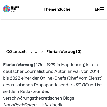
Zum Hauptinhalt springen
Main
Themen
Suche
EN
FLORIAN WARWEG (D)
Startseite
...
Florian Warweg (D)
Florian Warweg
(* Juli 1979 in Magdeburg) ist ein
deutscher Journalist und Autor. Er war von 2014
bis 2022 einer der Online-Chefs (Chef vom Dienst)
des russischen Propagandasenders
RT DE
und ist
seitdem Redakteur des
verschwörungstheoretischen Blogs
NachDenkSeiten
. - lt Wikipedia