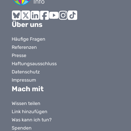
Bluesky
X
LinkedIn
Facebook
YouTube
Instagram
Tiktok
Über uns
Häufige Fragen
Referenzen
Presse
Haftungsausschluss
Datenschutz
Impressum
Mach mit
Wissen teilen
Link hinzufügen
Was kann ich tun?
Spenden