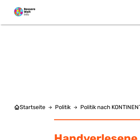
Zum Hauptinhalt springen
HIN
Startseite
Politik
Politik nach KONTINE
Handverlesene 