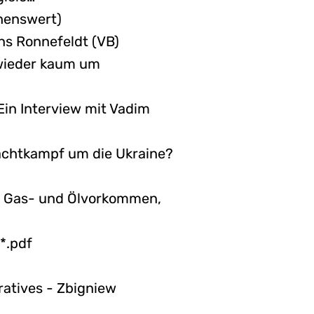
ehenswert)
ns Ronnefeldt (VB)
 wieder kaum um
 Ein Interview mit Vadim
Machtkampf um die Ukraine?
ße Gas- und Ölvorkommen,
*.pdf
atives - Zbigniew