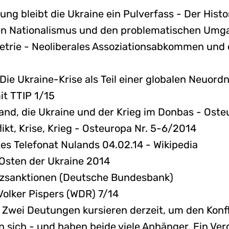
ung bleibt die Ukraine ein Pulverfass - Der Histo
hen Nationalismus und den problematischen Um
trie - Neoliberales Assoziationsabkommen und 
Die Ukraine-Krise als Teil einer globalen Neuor
t TTIP 1/15
and, die Ukraine und der Krieg im Donbas - Ost
ikt, Krise, Krieg - Osteuropa Nr. 5-6/2014
es Telefonat Nulands 04.02.14 - Wikipedia
Osten der Ukraine 2014
anzsanktionen (Deutsche Bundesbank)
Volker Pispers (WDR) 7/14
 Zwei Deutungen kursieren derzeit, um den Konfli
n sich - und haben beide viele Anhänger. Ein Ver