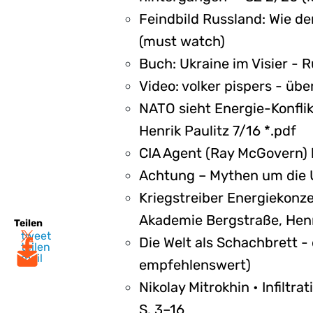
Feindbild Russland: Wie de
(must watch)
Buch: Ukraine im Visier - 
Video: volker pispers - übe
NATO sieht Energie-Konflik
Henrik Paulitz 7/16 *.pdf
CIA Agent (Ray McGovern) 
Achtung – Mythen um die 
Kriegstreiber Energiekonz
Akademie Bergstraße, Henr
Teilen
tweet
Die Welt als Schachbrett - 
teilen
mail
empfehlenswert)
Nikolay Mitrokhin • Infiltra
S. 3–16