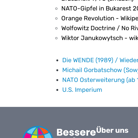
NATO-Gipfel in Bukarest 2
Orange Revolution - Wikip
Wolfowitz Doctrine / No Ri
Wiktor Janukowytsch - wik
Die WENDE (1989) / Wieder
Michail Gorbatschow (Sow
NATO Osterweiterung (ab 
U.S. Imperium
Über uns