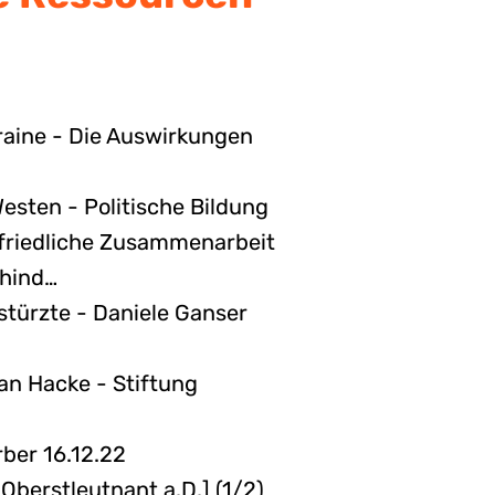
raine - Die Auswirkungen
sten - Politische Bildung
 friedliche Zusammenarbeit
rhind…
 stürzte - Daniele Ganser
ian Hacke - Stiftung
ber 16.12.22
Oberstleutnant a.D.] (1/2)