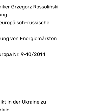
riker Grzegorz Rossoliński-
gang…
europäisch-russische
dnung von Energiemärkten
europa Nr. 9-10/2014
kt in der Ukraine zu
gleic…