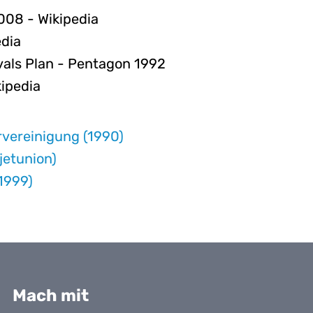
008 - Wikipedia
edia
vals Plan - Pentagon 1992
ipedia
vereinigung (1990)
jetunion)
1999)
Mach mit