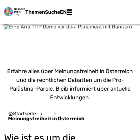
Zum Hauptinhalt springen
Main navigation
Themen
Suche
EN
Flickr | Gobal 2000 - CC BY-ND 2.0
MEINUNGSFREIHEIT IN
ÖSTERREICH
Erfahre alles über Meinungsfreiheit in Österreich
und die rechtlichen Debatten um die Pro-
Palästina-Parole. Bleib informiert über aktuelle
Entwicklungen.
Startseite
...
Meinungsfreiheit in Österreich
Wie ist es um die