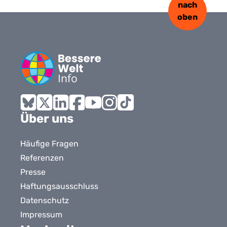
nach
oben
Bluesky
X
LinkedIn
Facebook
YouTube
Instagram
Tiktok
Über uns
Häufige Fragen
Referenzen
Presse
Haftungsausschluss
Datenschutz
Impressum