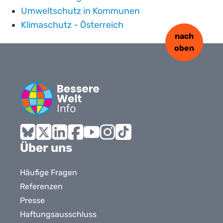
Umweltschutz in Kommunen
Klimaschutz - Österreich
nach
oben
Bluesky
X
LinkedIn
Facebook
YouTube
Instagram
Tiktok
Über uns
Häufige Fragen
Referenzen
Presse
Haftungsausschluss