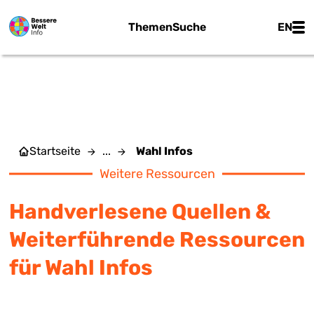
Zum Hauptinhalt springen
Main
Themen
Suche
EN
WAHL INFOS
Startseite
...
Wahl Infos
Weitere Ressourcen
Handverlesene Quellen &
Weiterführende Ressourcen
für Wahl Infos