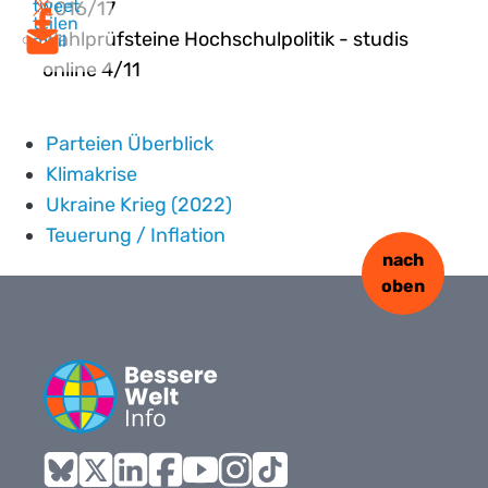
tweet
2016/17
teilen
Wahlprüfsteine Hochschulpolitik - studis
mail
online 4/11
Parteien Überblick
Klimakrise
Ukraine Krieg (2022)
Teuerung / Inflation
nach
oben