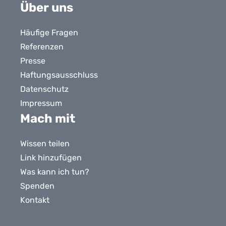
Bluesky
X
LinkedIn
Facebook
YouTube
Instagram
Tiktok
Über uns
Häufige Fragen
Referenzen
Presse
Haftungsausschluss
Datenschutz
Impressum
Mach mit
Wissen teilen
Link hinzufügen
Was kann ich tun?
Spenden
Kontakt