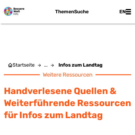
Zum Hauptinhalt springen
Main
Themen
Suche
EN
INFOS ZUM LANDTAG
Startseite
...
Infos zum Landtag
Weitere Ressourcen
Handverlesene Quellen &
Weiterführende Ressourcen
für Infos zum Landtag