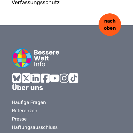
Verfassungsschutz
nach
oben
Bluesky
X
LinkedIn
Facebook
YouTube
Instagram
Tiktok
Über uns
Häufige Fragen
Referenzen
Presse
Haftungsausschluss