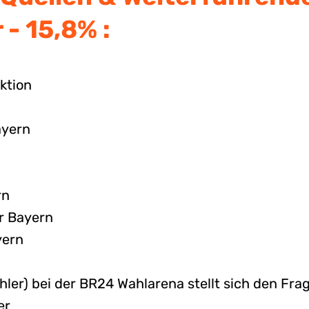
 - 15,8% :
ktion
ayern
rn
r Bayern
yern
ler) bei der BR24 Wahlarena stellt sich den Fr
er