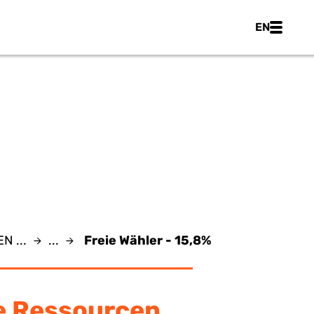
Main nav
EN
5,8%
N ...
...
Freie Wähler - 15,8%
e Ressourcen