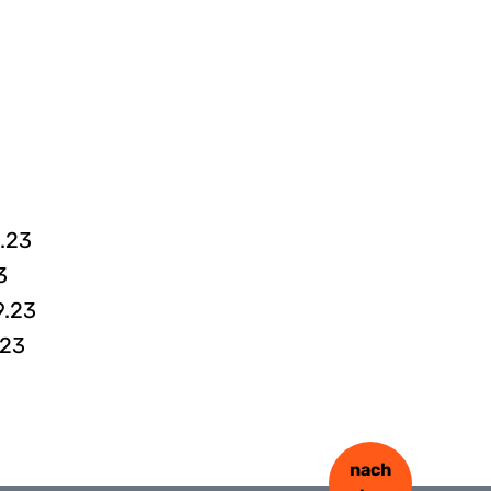
.23
3
9.23
.23
nach