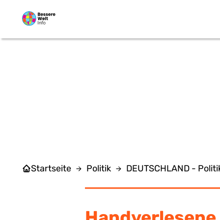
Zum Hauptinhalt springen
FRE
Startseite
Politik
DEUTSCHLAND - Politi
Handverlesene 