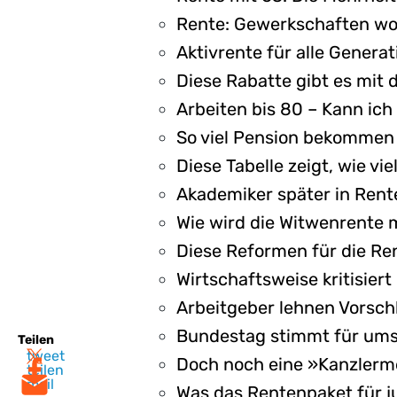
Rente: Gewerkschaften wol
Aktivrente für alle Generat
Diese Rabatte gibt es mit
Arbeiten bis 80 – Kann ich
So viel Pension bekommen 
Diese Tabelle zeigt, wie v
Akademiker später in Rent
Wie wird die Witwenrente m
Diese Reformen für die Re
Wirtschaftsweise kritisier
Arbeitgeber lehnen Vorschl
Bundestag stimmt für umst
Teilen
tweet
Doch noch eine »Kanzlerme
teilen
mail
Was das Rentenpaket für j