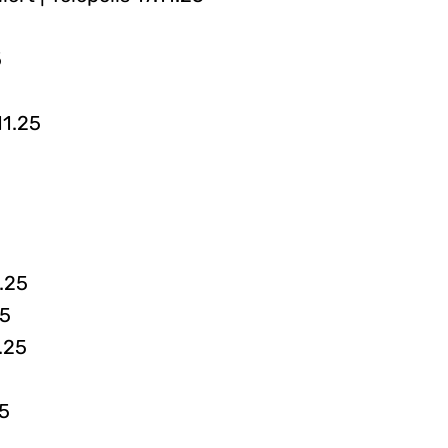
5
11.25
0.25
25
.25
25