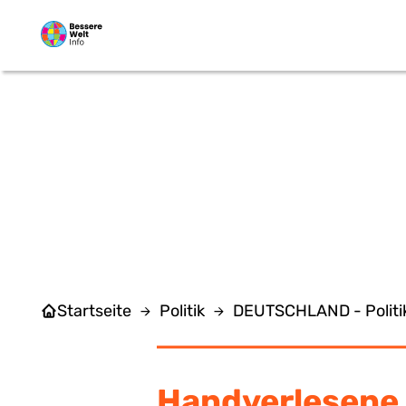
Zum Hauptinhalt springen
AR
Startseite
Politik
DEUTSCHLAND - Politi
Handverlesene 