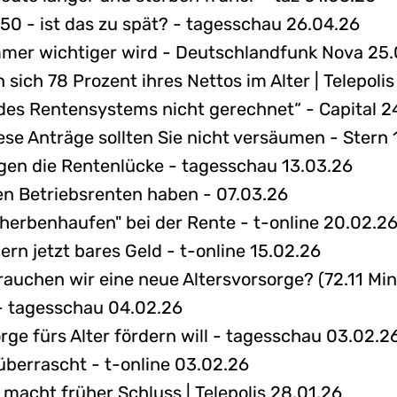
 50 - ist das zu spät? - tagesschau 26.04.26
mer wichtiger wird - Deutschlandfunk Nova 25
ich 78 Prozent ihres Nettos im Alter | Telepoli
 des Rentensystems nicht gerechnet“ - Capital 2
e Anträge sollten Sie nicht versäumen - Stern 
egen die Rentenlücke - tagesschau 13.03.26
n Betriebsrenten haben - 07.03.26
erbenhaufen" bei der Rente - t-online 20.02.2
ern jetzt bares Geld - t-online 15.02.26
auchen wir eine neue Altersvorsorge? (72.11 Min
- tagesschau 04.02.26
orge fürs Alter fördern will - tagesschau 03.02.2
 überrascht - t-online 03.02.26
 macht früher Schluss | Telepolis 28.01.26