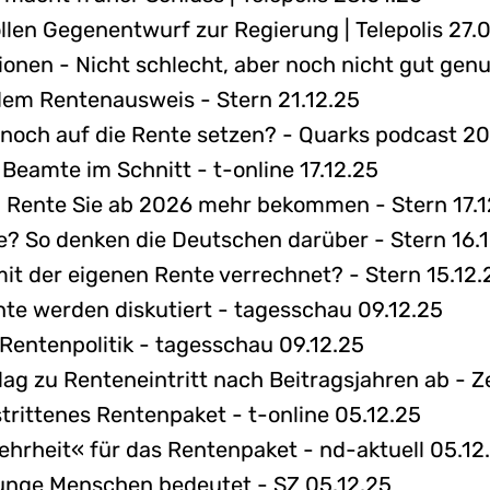
len Gegenentwurf zur Regierung | Telepolis 27.
ionen - Nicht schlecht, aber noch nicht gut genu
 dem Rentenausweis - Stern 21.12.25
 noch auf die Rente setzen? - Quarks podcast 20
Beamte im Schnitt - t-online 17.12.25
iel Rente Sie ab 2026 mehr bekommen - Stern 17.
e? So denken die Deutschen darüber - Stern 16.
it der eigenen Rente verrechnet? - Stern 15.12.
nte werden diskutiert - tagesschau 09.12.25
t Rentenpolitik - tagesschau 09.12.25
ag zu Renteneintritt nach Beitragsjahren ab - Z
rittenes Rentenpaket - t-online 05.12.25
hrheit« für das Rentenpaket - nd-aktuell 05.12
unge Menschen bedeutet - SZ 05.12.25