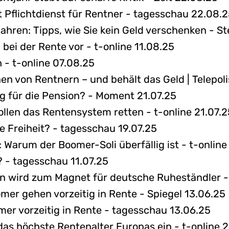
 Pflichtdienst für Rentner - tagesschau 22.08.
ahren: Tipps, wie Sie kein Geld verschenken - S
ei der Rente vor - t-online 11.08.25
h - t-online 07.08.25
ionen von Rentnern – und behält das Geld | Telepol
ng für die Pension? - Moment 21.07.25
ollen das Rentensystem retten - t-online 21.07.2
lle Freiheit? - tagesschau 19.07.25
 Warum der Boomer-Soli überfällig ist - t-online
 - tagesschau 11.07.25
ien wird zum Magnet für deutsche Ruheständler 
r gehen vorzeitig in Rente - Spiegel 13.06.25
mer vorzeitig in Rente - tagesschau 13.06.25
das höchste Rentenalter Europas ein - t-online 