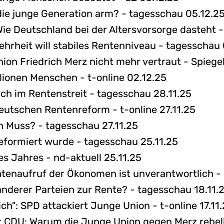
ie junge Generation arm? - tagesschau 05.12.2
 Wie Deutschland bei der Altersvorsorge dasteht 
rheit will stabiles Rentenniveau - tagesschau 
on Friedrich Merz nicht mehr vertraut - Spiege
lionen Menschen - t-online 02.12.25
sich im Rentenstreit - tagesschau 28.11.25
eutschen Rentenreform - t-online 27.11.25
in Muss? - tagesschau 27.11.25
reformiert wurde - tagesschau 25.11.25
s Jahres - nd-aktuell 25.11.25
ntenaufruf der Ökonomen ist unverantwortlich - 
anderer Parteien zur Rente? - tagesschau 18.11.
ch": SPD attackiert Junge Union - t-online 17.11
r CDU: Warum die Junge Union gegen Merz rebellier