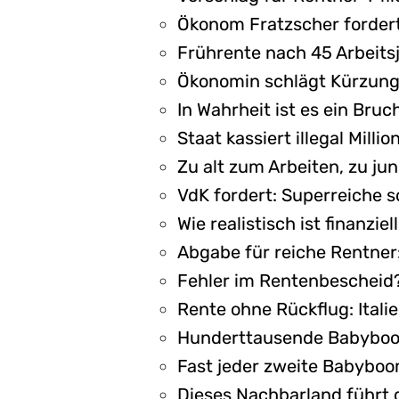
Ökonom Fratzscher fordert
Frührente nach 45 Arbeitsj
Ökonomin schlägt Kürzung b
In Wahrheit ist es ein Bruc
Staat kassiert illegal Mill
Zu alt zum Arbeiten, zu ju
VdK fordert: Superreiche s
Wie realistisch ist finanzie
Abgabe für reiche Rentner:
Fehler im Rentenbescheid?
Rente ohne Rückflug: Ital
Hunderttausende Babyboome
Fast jeder zweite Babyboo
Dieses Nachbarland führt 