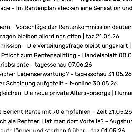
äge - Im Rentenplan stecken eine Sensation und 
chern - Vorschläge der Rentenkommission deuten
gen bleiben allerdings offen | taz 21.06.26
ssion - Die Verteilungsfrage bleibt ungeklärt |
flicht zum Rentensplitting - Handelsblatt 08.
triebsrente - tagesschau 07.06.26
leicher Lebenserwartung? - tagesschau 31.05.26
er Scheidung aufgeteilt - t-online 30.05.26
leichen: Die neue private Altersvorsorge | Huma
 Bericht Rente mit 70 empfehlen - Zeit 21.05.26
h als Rentner: Hat man dort Vorteile? - Augsbu
eute länger und sterben früher - taz 01.05.26