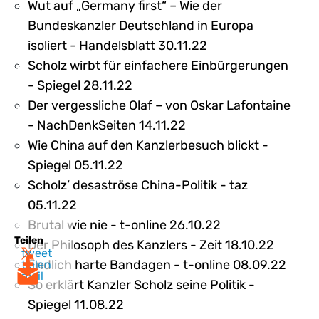
Wut auf „Germany first“ – Wie der
Bundeskanzler Deutschland in Europa
isoliert - Handelsblatt 30.11.22
Scholz wirbt für einfachere Einbürgerungen
- Spiegel 28.11.22
Der vergessliche Olaf – von Oskar Lafontaine
- NachDenkSeiten 14.11.22
Wie China auf den Kanzlerbesuch blickt -
Spiegel 05.11.22
Scholz’ desaströse China-Politik - taz
05.11.22
Brutal wie nie - t-online 26.10.22
Teilen
Der Philosoph des Kanzlers - Zeit 18.10.22
tweet
Endlich harte Bandagen - t-online 08.09.22
teilen
mail
So erklärt Kanzler Scholz seine Politik -
Spiegel 11.08.22