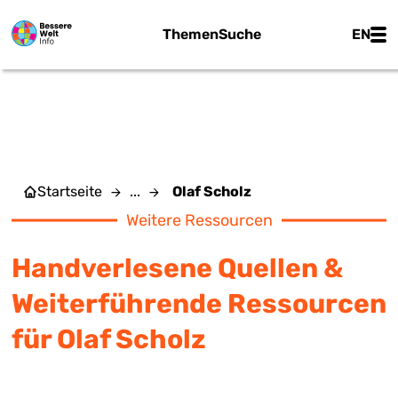
Zum Hauptinhalt springen
Main
Themen
Suche
EN
OLAF SCHOLZ
Startseite
...
Olaf Scholz
Weitere Ressourcen
Handverlesene Quellen &
Weiterführende Ressourcen
für Olaf Scholz