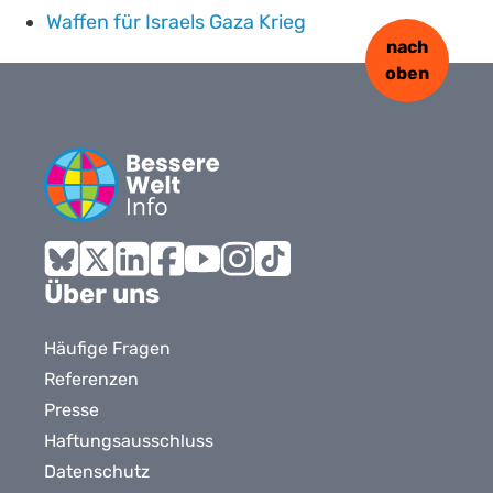
Waffen für Israels Gaza Krieg
nach
oben
Bluesky
X
LinkedIn
Facebook
YouTube
Instagram
Tiktok
Über uns
Häufige Fragen
Referenzen
Presse
Haftungsausschluss
Datenschutz