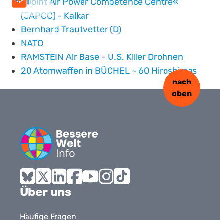
»Joint Air Power Competence Centre«
mail
(JAPCC) - Kalkar
Bernhard Trautvetter (D)
NATO
RAMSTEIN Air Base - U.S. Killer Drohnen
20 Atomwaffen in BÜCHEL ~ 60 Hiroshimas
nach
oben
Bluesky
X
LinkedIn
Facebook
YouTube
Instagram
Tiktok
Über uns
Häufige Fragen