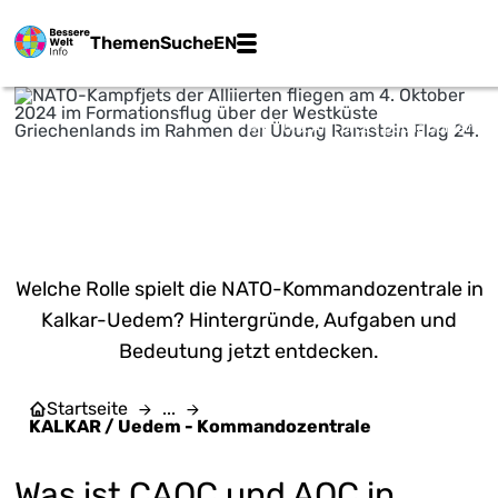
Zum Hauptinhalt springen
Main navigation
Themen
Suche
EN
Wiki | U.S. Air Force - public domain
KALKAR / UEDEM -
KOMMANDOZENTRALE
Welche Rolle spielt die NATO-Kommandozentrale in
Kalkar-Uedem? Hintergründe, Aufgaben und
Bedeutung jetzt entdecken.
Startseite
...
KALKAR / Uedem - Kommandozentrale
Was ist CAOC und AOC in