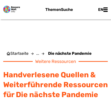
Zum Hauptinhalt springen
Main
Themen
Suche
EN
DIE NÄCHSTE PANDEMIE
Startseite
...
Die nächste Pandemie
Weitere Ressourcen
Handverlesene Quellen &
Weiterführende Ressourcen
für Die nächste Pandemie