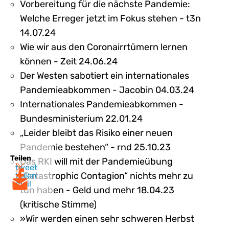
Vorbereitung für die nächste Pandemie:
Welche Erreger jetzt im Fokus stehen - t3n
14.07.24
Wie wir aus den Coronairrtümern lernen
können - Zeit 24.06.24
Der Westen sabotiert ein internationales
Pandemie­abkommen - Jacobin 04.03.24
Internationales Pandemieabkommen -
Bundesministerium 22.01.24
„Leider bleibt das Risiko einer neuen
Pandemie bestehen“ - rnd 25.10.23
Teilen
Das RKI will mit der Pandemieübung
tweet
„Catastrophic Contagion“ nichts mehr zu
teilen
mail
tun haben - Geld und mehr 18.04.23
(kritische Stimme)
»Wir werden einen sehr schweren Herbst