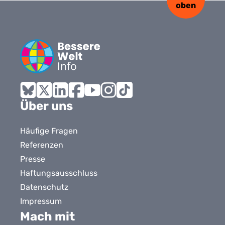
oben
Bluesky
X
LinkedIn
Facebook
YouTube
Instagram
Tiktok
Über uns
Häufige Fragen
Referenzen
Presse
Haftungsausschluss
Datenschutz
Impressum
Mach mit