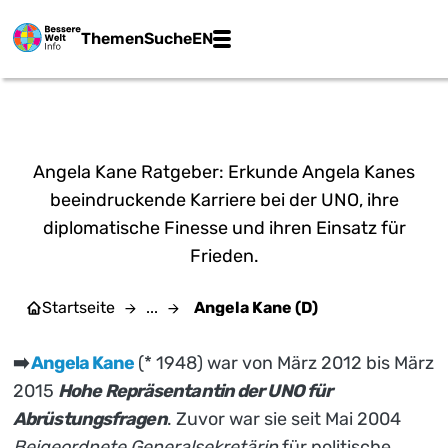
Zum Hauptinhalt springen
Main navigation
Themen
Suche
EN
Dragan Tatic | CC BY 2.0
ANGELA KANE (D)
Angela Kane Ratgeber: Erkunde Angela Kanes
beeindruckende Karriere bei der UNO, ihre
diplomatische Finesse und ihren Einsatz für
Frieden.
Startseite
...
Angela Kane (D)
➡️
Angela Kane
(* 1948) war von März 2012 bis März
2015
Hohe Repräsentantin der UNO für
Abrüstungsfragen
. Zuvor war sie seit Mai 2004
Beigeordnete Generalsekretärin
für politische