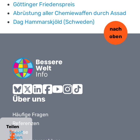
Göttinger Friedenspreis
Abrüstung aller Chemiewaffen durch Assad
Dag Hammarskjöld (Schweden)
nach
oben
Bluesky
X
LinkedIn
Facebook
YouTube
Instagram
Tiktok
Über uns
Häufige Fragen
Referenzen
Teilen
Presse
tweet
teilen