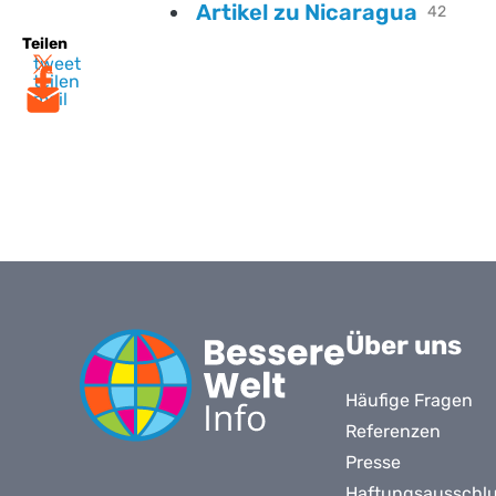
Artikel zu Nicaragua
42
Teilen
tweet
teilen
mail
Über uns
Häufige Fragen
Referenzen
Presse
Haftungsausschl