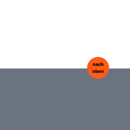
nach
oben