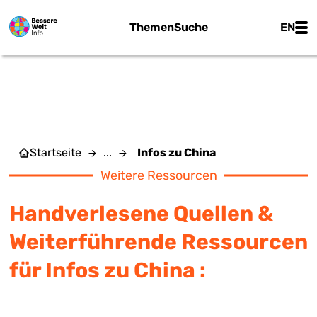
Zum Hauptinhalt springen
Main
Themen
Suche
EN
INFOS ZU CHINA
Startseite
...
Infos zu China
Weitere Ressourcen
Handverlesene Quellen &
Weiterführende Ressourcen
für Infos zu China :