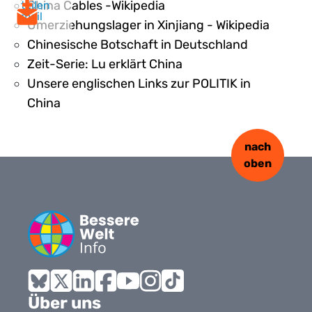
China Cables -Wikipedia
teilen
mail
Umerziehungslager in Xinjiang - Wikipedia
Chinesische Botschaft in Deutschland
Zeit-Serie: Lu erklärt China
Unsere englischen Links zur POLITIK in
China
nach
oben
Bluesky
X
LinkedIn
Facebook
YouTube
Instagram
Tiktok
Über uns