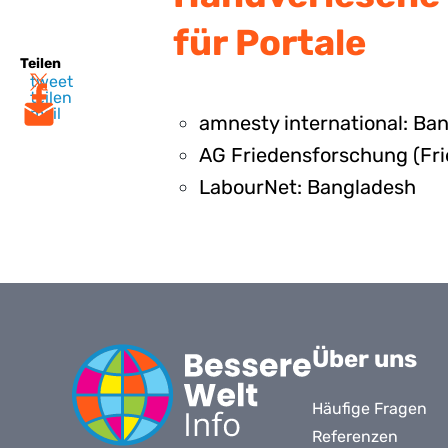
für Portale
Teilen
tweet
teilen
mail
amnesty international: Ba
AG Friedensforschung (Fri
LabourNet: Bangladesh
Über uns
Häufige Fragen
Referenzen