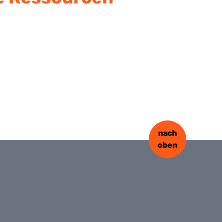
nach
oben