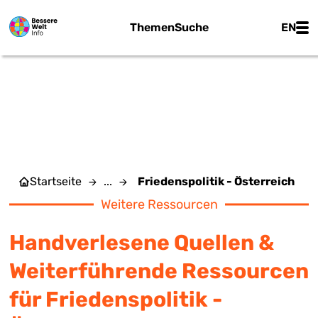
Zum Hauptinhalt springen
Main
Themen
Suche
EN
FRIEDENSPOLITIK -
ÖSTERREICH
Startseite
...
Friedenspolitik - Österreich
Weitere Ressourcen
Handverlesene Quellen &
Weiterführende Ressourcen
für Friedenspolitik -