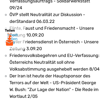
Verfassungsauftrags - Solidarwerkstatt
09/24
ÖVP stellt Neutralität zur Diskussion -
derStandard 06.03.22
Flinte, Faust und Friedensmacht - Unsere
Teilen
Zeitung 10.09.20
tweet
teilen
Ziviler Friedensdienst in Österreich - Unsere
mail
Zeitung 3.09.20
Friedensvolksbegehren und EU-Verfassung:
Österreichs Neutralität soll ohne
Volksabstimmung ausgehebelt werden 8/04
Der Iran ist heute der Hauptsponsor des
Terrors auf der Welt - US-Präsident George
W. Bush: "Zur Lage der Nation" - Die Rede im
Wortlaut 2/05