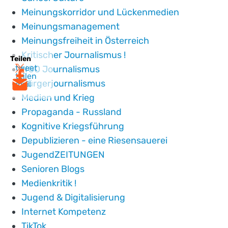
Meinungskorridor und Lückenmedien
Meinungsmanagement
Meinungsfreiheit in Österreich
Kritischer Journalismus !
Teilen
tweet
NGO Journalismus
teilen
Bürgerjournalismus
mail
Medien und Krieg
Propaganda - Russland
Kognitive Kriegsführung
Depublizieren - eine Riesensauerei
JugendZEITUNGEN
Senioren Blogs
Medienkritik !
Jugend & Digitalisierung
Internet Kompetenz
TikTok