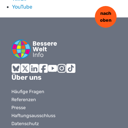
YouTube
nach
oben
Bluesky
X
LinkedIn
Facebook
YouTube
Instagram
Tiktok
Über uns
Häufige Fragen
Referenzen
Presse
Haftungsausschluss
Datenschutz