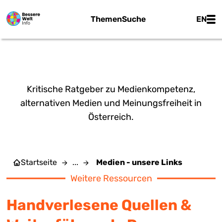
Zum Hauptinhalt springen
Main
Themen
Suche
EN
MEDIEN - UNSERE LINKS
Kritische Ratgeber zu Medienkompetenz,
alternativen Medien und Meinungsfreiheit in
Österreich.
Startseite
...
Medien - unsere Links
Weitere Ressourcen
Handverlesene Quellen &