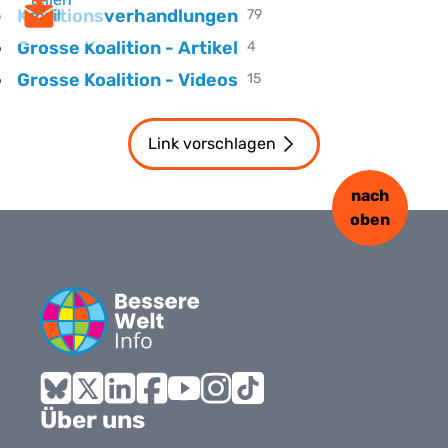
Koalitionsverhandlungen
mail
79
Grosse Koalition - Artikel
4
Grosse Koalition - Videos
15
Link vorschlagen
nach
oben
Bluesky
X
LinkedIn
Facebook
YouTube
Instagram
Tiktok
Über uns