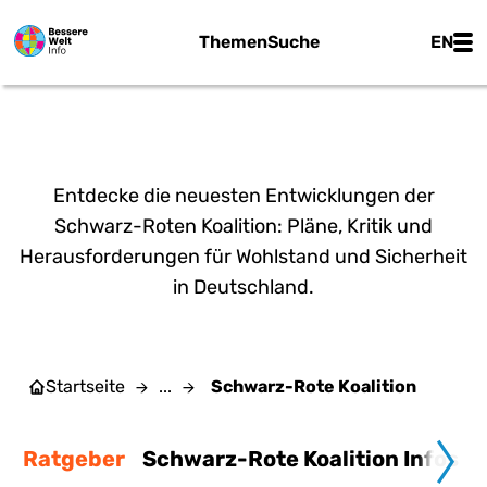
Zum Hauptinhalt springen
Main
Themen
Suche
EN
SCHWARZ-ROTE KOALITION
Entdecke die neuesten Entwicklungen der
Schwarz-Roten Koalition: Pläne, Kritik und
Herausforderungen für Wohlstand und Sicherheit
in Deutschland.
Startseite
...
Schwarz-Rote Koalition
Ratgeber
Schwarz-Rote Koalition Infos