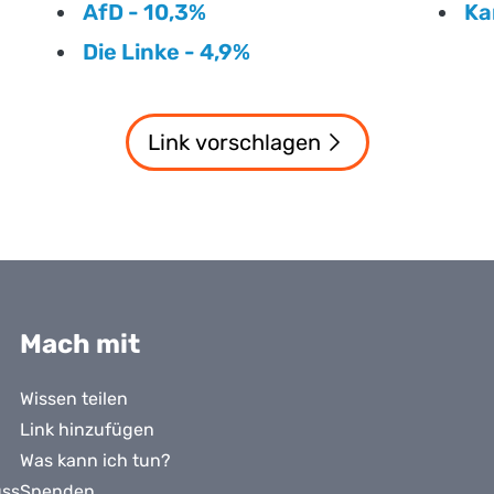
AfD - 10,3%
Ka
Die Linke - 4,9%
Link vorschlagen
Mach mit
Wissen teilen
Link hinzufügen
Was kann ich tun?
uss
Spenden