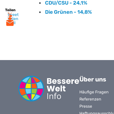
CDU/CSU - 24,1%
Teilen
Die Grünen - 14,8%
tweet
teilen
mail
Über uns
Häufige Fragen
Referenzen
Presse
Haftungsausschl