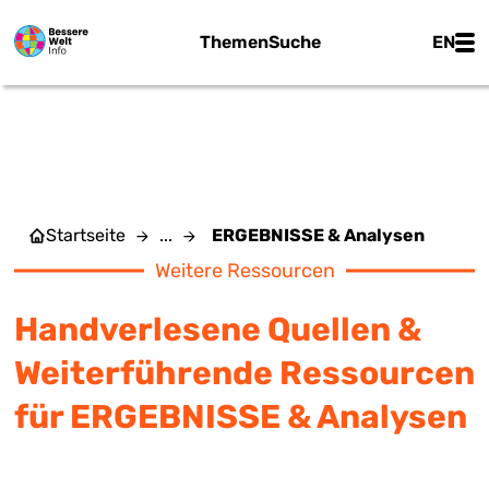
Zum Hauptinhalt springen
Main
Themen
Suche
EN
ERGEBNISSE & ANALYSEN
Startseite
...
ERGEBNISSE & Analysen
Weitere Ressourcen
Handverlesene Quellen &
Weiterführende Ressourcen
für ERGEBNISSE & Analysen