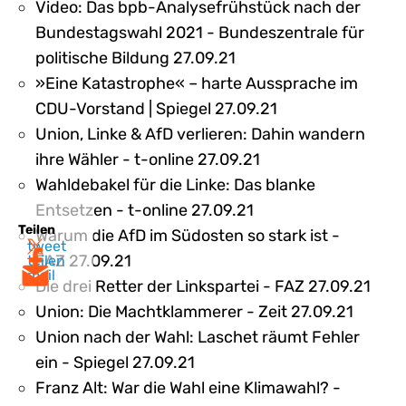
Video: Das bpb-Analysefrühstück nach der
Bundestagswahl 2021 - Bundeszentrale für
politische Bildung 27.09.21
»Eine Katastrophe« – harte Aussprache im
CDU-Vorstand | Spiegel 27.09.21
Union, Linke & AfD verlieren: Dahin wandern
ihre Wähler - t-online 27.09.21
Wahldebakel für die Linke: Das blanke
Entsetzen - t-online 27.09.21
Teilen
Warum die AfD im Südosten so stark ist -
tweet
FAZ 27.09.21
teilen
mail
Die drei Retter der Linkspartei - FAZ 27.09.21
Union: Die Machtklammerer - Zeit 27.09.21
Union nach der Wahl: Laschet räumt Fehler
ein - Spiegel 27.09.21
Franz Alt: War die Wahl eine Klimawahl? -