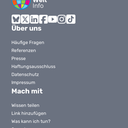
Bluesky
X
LinkedIn
Facebook
YouTube
Instagram
Tiktok
Über uns
Häufige Fragen
Referenzen
Presse
Haftungsausschluss
Datenschutz
Impressum
Mach mit
Wissen teilen
Link hinzufügen
Was kann ich tun?