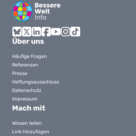
Bluesky
X
LinkedIn
Facebook
YouTube
Instagram
Tiktok
Über uns
Häufige Fragen
Referenzen
Presse
Haftungsausschluss
Datenschutz
Impressum
Mach mit
Wissen teilen
Link hinzufügen