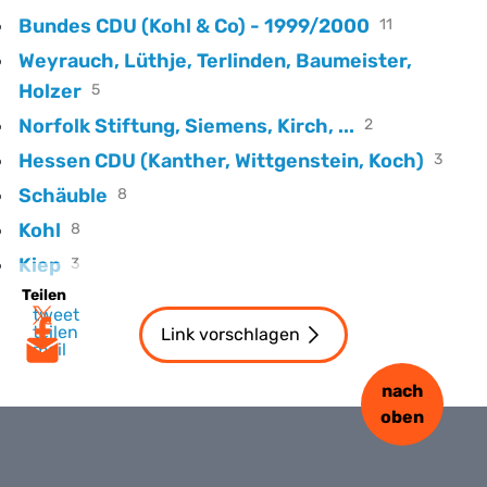
Bundes CDU (Kohl & Co) - 1999/2000
11
Weyrauch, Lüthje, Terlinden, Baumeister,
Holzer
5
Norfolk Stiftung, Siemens, Kirch, ...
2
Hessen CDU (Kanther, Wittgenstein, Koch)
3
Schäuble
8
Kohl
8
Kiep
3
Teilen
tweet
teilen
Link vorschlagen
mail
nach
oben