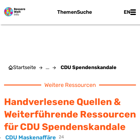
Zum Hauptinhalt springen
Main
Themen
Suche
EN
CDU SPENDENSKANDALE
Startseite
...
CDU Spendenskandale
Weitere Ressourcen
Handverlesene Quellen &
Weiterführende Ressourcen
für CDU Spendenskandale
CDU Maskenaffäre
24