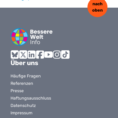
nach
oben
Bluesky
X
LinkedIn
Facebook
YouTube
Instagram
Tiktok
Über uns
Häufige Fragen
Referenzen
Presse
Haftungsausschluss
Datenschutz
Impressum