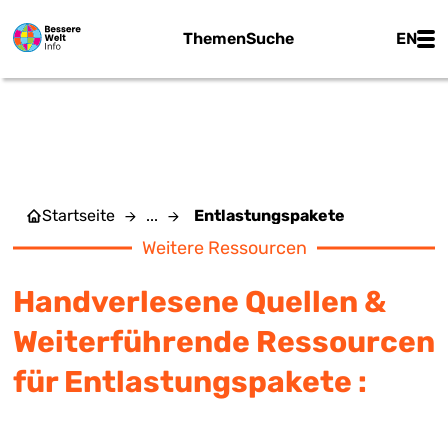
Zum Hauptinhalt springen
Main
Themen
Suche
EN
ENTLASTUNGSPAKETE
Startseite
...
Entlastungspakete
Weitere Ressourcen
Handverlesene Quellen &
Weiterführende Ressourcen
für Entlastungspakete :