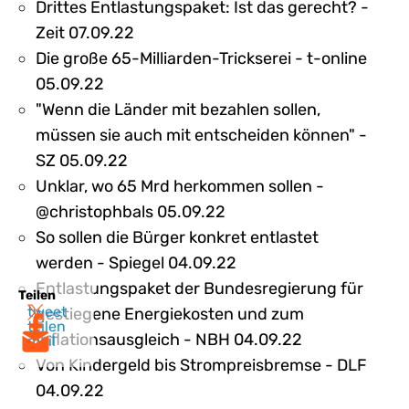
Drittes Entlastungspaket: Ist das gerecht? -
Zeit 07.09.22
Die große 65-Milliarden-Trickserei - t-online
05.09.22
"Wenn die Länder mit bezahlen sollen,
müssen sie auch mit entscheiden können" -
SZ 05.09.22
Unklar, wo 65 Mrd herkommen sollen -
@christophbals 05.09.22
So sollen die Bürger konkret entlastet
werden - Spiegel 04.09.22
Entlastungspaket der Bundesregierung für
Teilen
tweet
gestiegene Energiekosten und zum
teilen
Inflationsausgleich - NBH 04.09.22
mail
Von Kindergeld bis Strompreisbremse - DLF
04.09.22