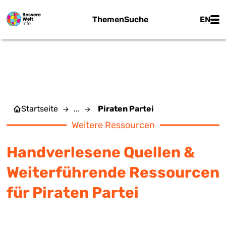
Zum Hauptinhalt springen
Main
Themen
Suche
EN
PIRATEN PARTEI
Startseite
...
Piraten Partei
Weitere Ressourcen
Handverlesene Quellen &
Weiterführende Ressourcen
für Piraten Partei