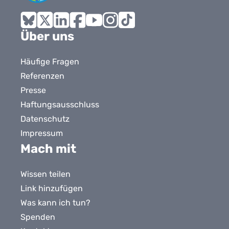
Bluesky
X
LinkedIn
Facebook
YouTube
Instagram
Tiktok
Über uns
Häufige Fragen
Referenzen
Presse
Haftungsausschluss
Datenschutz
Impressum
Mach mit
Wissen teilen
Link hinzufügen
Was kann ich tun?
Spenden