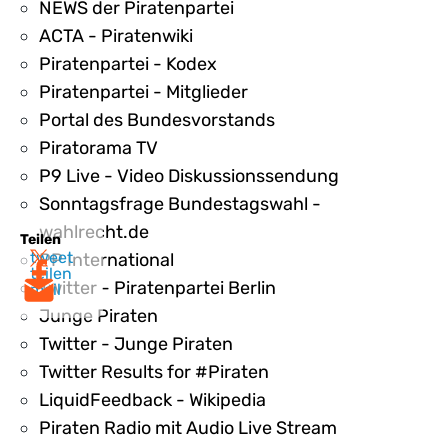
NEWS der Piratenpartei
ACTA - Piratenwiki
Piratenpartei - Kodex
Piratenpartei - Mitglieder
Portal des Bundesvorstands
Piratorama TV
P9 Live - Video Diskussionssendung
Sonntagsfrage Bundestagswahl -
wahlrecht.de
Teilen
tweet
PP International
teilen
Twitter - Piratenpartei Berlin
mail
Junge Piraten
Twitter - Junge Piraten
Twitter Results for #Piraten
LiquidFeedback - Wikipedia
Piraten Radio mit Audio Live Stream