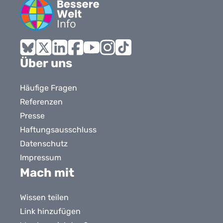
Bluesky
X
LinkedIn
Facebook
YouTube
Instagram
Tiktok
Über uns
Häufige Fragen
Referenzen
Presse
Haftungsausschluss
Datenschutz
Impressum
Mach mit
Wissen teilen
Link hinzufügen