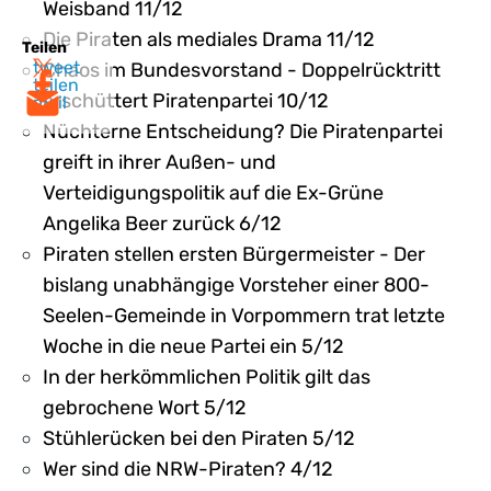
Weisband 11/12
Die Piraten als mediales Drama 11/12
Teilen
tweet
Chaos im Bundesvorstand - Doppelrücktritt
teilen
erschüttert Piratenpartei 10/12
mail
Nüchterne Entscheidung? Die Piratenpartei
greift in ihrer Außen- und
Verteidigungspolitik auf die Ex-Grüne
Angelika Beer zurück 6/12
Piraten stellen ersten Bürgermeister - Der
bislang unabhängige Vorsteher einer 800-
Seelen-Gemeinde in Vorpommern trat letzte
Woche in die neue Partei ein 5/12
In der herkömmlichen Politik gilt das
gebrochene Wort 5/12
Stühlerücken bei den Piraten 5/12
Wer sind die NRW-Piraten? 4/12