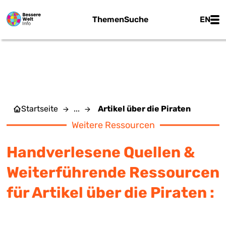
Zum Hauptinhalt springen
Main
Themen
Suche
EN
ARTIKEL ÜBER DIE PIRATEN
Startseite
...
Artikel über die Piraten
Weitere Ressourcen
Handverlesene Quellen &
Weiterführende Ressourcen
für Artikel über die Piraten :