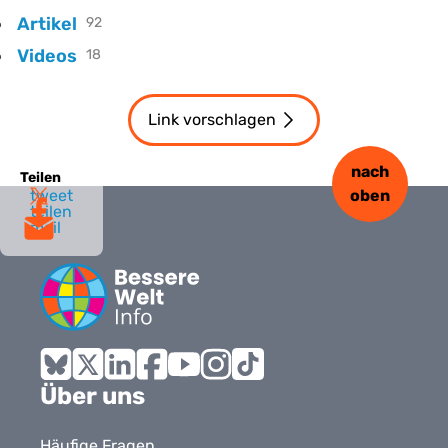
Artikel
92
Videos
18
Link vorschlagen
nach
Teilen
tweet
oben
teilen
mail
Bluesky
X
LinkedIn
Facebook
YouTube
Instagram
Tiktok
Über uns
Häufige Fragen