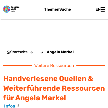
Zum Hauptinhalt springen
Main
Themen
Suche
EN
ANGELA MERKEL
Startseite
...
Angela Merkel
Weitere Ressourcen
Handverlesene Quellen &
Weiterführende Ressourcen
für Angela Merkel
Infos
5