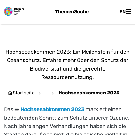
Zum Hauptinhalt springen
Main
Themen
Suche
EN
Muso | CC BY-SA 4.0
HOCHSEEABKOMMEN 2023
Hochseeabkommen 2023: Ein Meilenstein für den
Ozeanschutz. Erfahre mehr über den Schutz der
Biodiversität und die gerechte
Ressourcennutzung.
Startseite
...
Hochseeabkommen 2023
Das ➡️
Hochseeabkommen 2023
markiert einen
bedeutenden Schritt zum Schutz unserer Ozeane.
Nach jahrelangen Verhandlungen haben sich die
Staaten darauf geeinigt, die biologische Vielfalt in