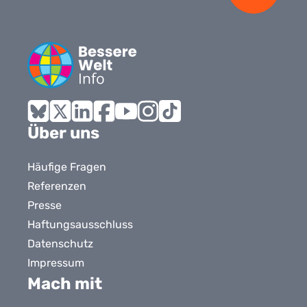
Bluesky
X
LinkedIn
Facebook
YouTube
Instagram
Tiktok
Über uns
Häufige Fragen
Referenzen
Presse
Haftungsausschluss
Datenschutz
Impressum
Mach mit