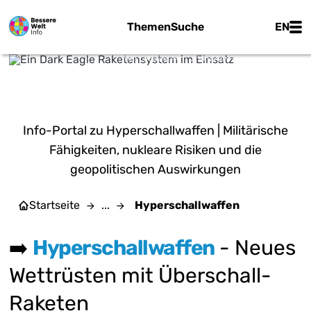
Zum Hauptinhalt springen
Main
Themen
Suche
EN
Wiki | 美国陆军下士钱德勒·科茨 - gemeinfrei
HYPERSCHALLWAFFEN
Info-Portal zu Hyperschallwaffen | Militärische
Fähigkeiten, nukleare Risiken und die
geopolitischen Auswirkungen
Startseite
...
Hyperschallwaffen
➡️
Hyperschallwaffen
- Neues
Wettrüsten mit Überschall-
Raketen