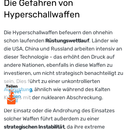
Die Gefahren von
Hyperschallwaffen
Die Hyperschallwaffen befeuern den ohnehin
schon laufenden
Rüstungswettlauf
. Länder wie
die USA, China und Russland arbeiten intensiv an
dieser Technologie - das erhöht den Druck auf
andere Nationen, ebenfalls in diese Waffen zu
investieren, um nicht strategisch benachteiligt zu
sein. Dies führt zu einer unkontrollierten
Teilen
Aufrüstung
, ähnlich wie während des Kalten
tweet
teilen
Krieges mit der nuklearen Abschreckung.
mail
Der Einsatz oder die Androhung des Einsatzes
solcher Waffen führt außerdem zu einer
strategischen Instabilität
, da ihre extreme