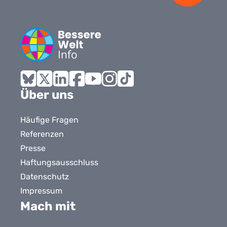
Bluesky
X
LinkedIn
Facebook
YouTube
Instagram
Tiktok
Über uns
Häufige Fragen
Referenzen
Presse
Haftungsausschluss
Datenschutz
Impressum
Mach mit