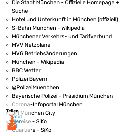
Die Stadt München - Offizielle Homepage +
Suche
Hotel und Unterkunft in München (offiziell)
S-Bahn München - Wikipedia
Münchener Verkehrs- und Tarifverbund
MVV Netzpläne
MVG Betriebsänderungen
München - Wikipedia
BBC Wetter
Polizei Bayern
@PolizeiMuenchen
Bayerische Polizei - Präsidium München
Corona-Infoportal München
Teilen
JH München City
tweet
Anreise - SiKo
teilen
mail
Quartiere - SiKo