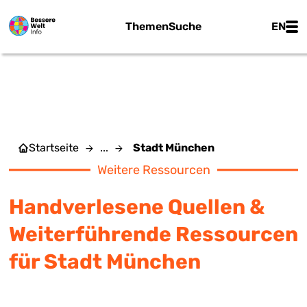
Zum Hauptinhalt springen
Main
Themen
Suche
EN
STADT MÜNCHEN
Startseite
...
Stadt München
Weitere Ressourcen
Handverlesene Quellen &
Weiterführende Ressourcen
für Stadt München