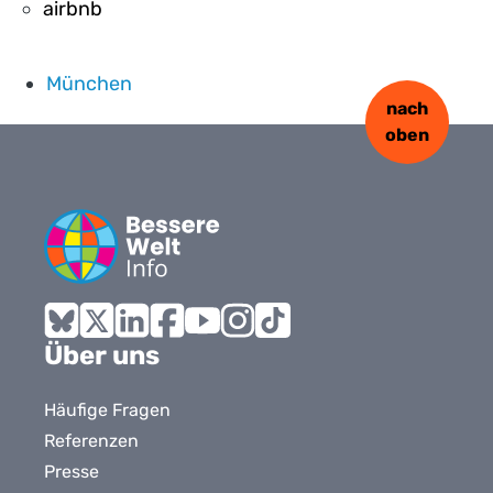
airbnb
München
nach
oben
Bluesky
X
LinkedIn
Facebook
YouTube
Instagram
Tiktok
Über uns
Häufige Fragen
Referenzen
Presse