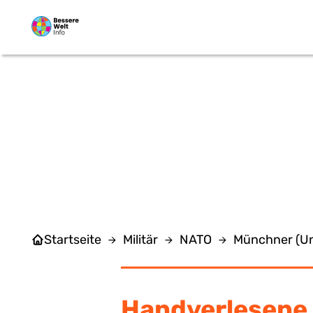
Zum Hauptinhalt springen
Startseite
Militär
NATO
Münchner (Un
Handverlesene 