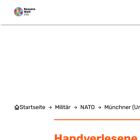
Zum Hauptinhalt springen
Startseite
Militär
NATO
Münchner (Un
Handverlesene 