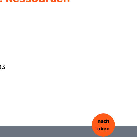
03
nach
oben